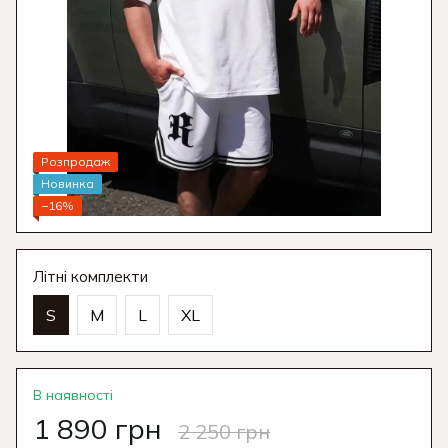
Розпродаж
Новинка
−16%
Літні комплекти
S
M
L
XL
В наявності
1 890 грн
2 250 грн