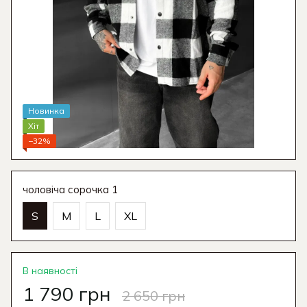
Новинка
Хіт
−32%
чоловіча сорочка 1
S
M
L
XL
В наявності
1 790 грн
2 650 грн