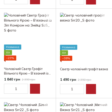
Новинка
Новинка
Хіт
Хіт
−23%
−38%
Чоловічий Светр Графіт
Светр чоловічий графіт вязка
Вільного Крою – В’язаний із
Зіп Коміром на Змійці
1 840 грн
1 490 грн
2 390 грн
2 390 грн