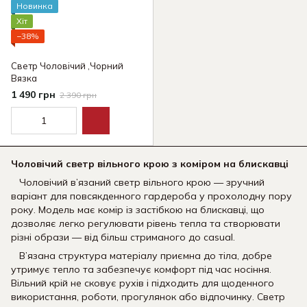
Новинка
Хіт
−38%
Светр Чоловічий ,Чорний
Вязка
1 490 грн
2 390 грн
Чоловічий светр вільного крою з коміром на блискавці
Чоловічий в’язаний светр вільного крою — зручний
варіант для повсякденного гардероба у прохолодну пору
року. Модель має комір із застібкою на блискавці, що
дозволяє легко регулювати рівень тепла та створювати
різні образи — від більш стриманого до casual.
В’язана структура матеріалу приємна до тіла, добре
утримує тепло та забезпечує комфорт під час носіння.
Вільний крій не сковує рухів і підходить для щоденного
використання, роботи, прогулянок або відпочинку. Светр