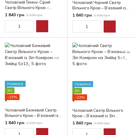
Чоловічий Темно-Сірий
Чоловічий Чорний Светр
Светр Вільного Крою –
Вільного Крою – В’язаний із
В’язаний із Зіп Коміром на
Зіп Коміром на Змійці
1 840 грн
1 840 грн
2 390 грн
2 390 грн
Змійці
Новинка
Новинка
Хіт
Хіт
−23%
−23%
Чоловічий Бежевий Светр
Чоловічий Светр Вільного
Вільного Крою – В’язаний із
Крою – В’язаний із Зіп
Зіп Коміром на Змійці
Коміром на Змійці
1 840 грн
1 840 грн
2 390 грн
2 390 грн