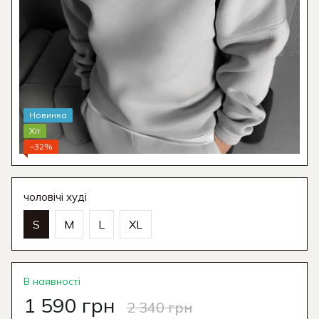
Новинка
Хіт
−32%
чоловічі худі
S
M
L
XL
В наявності
1 590 грн
2 340 грн