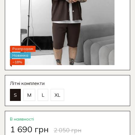
Розпродаж
Новинка
−18%
Літні комплекти
S
M
L
XL
В наявності
1 690 грн
2 050 грн