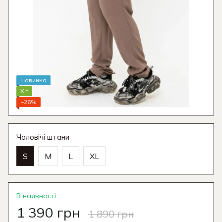
Новинка
Хіт
−26%
Чоловічі штани
S
M
L
XL
В наявності
1 390 грн
1 890 грн