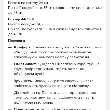
Висота по центру 24 см
По талії полуобхват 35 см в спокійному стані тягнеться
до 48 см
Розмір 44-46 М
Висота посадки 24,5
По талії полуобхват 33 см в спокійному стані тягнеться
до 43 см
Переваги
Комфорт
: Завдяки високому вмісту бавовни, труси
м'які до шкіри та добре пропускають повітря,
забезпечуючи комфорт навіть у спекотні дні.
Еластичність
: Додавання еластану гарантує, що
труси добре тягнуться і сидять на тілі, не
обмежуючи рухів.
Зручність
: Класичний крій та еластичний пояс
забезпечують чудову посадку та підтримку.
Довговічність
: Дані матеріали гарантують , що
труси залишатимуться в чудовому стані навіть
після численних прань.
Практичність
: Набір з 5 штук – це вигідне та