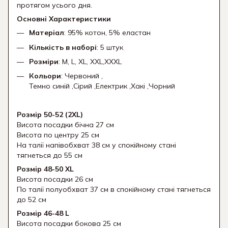
протягом усього дня.
Основні Характеристики
Матеріал
: 95% котон, 5% еластан
Кількість в наборі
: 5 штук
Розміри
: M, L, XL, XXL,XXXL
Кольори
: Червоний ,
Темно синій ,Сірий ,Електрик ,Хакі ,Чорний
Розмір 50-52 (2XL)
Висота посадки бічна 27 см
Висота по центру 25 см
На талії напівобхват 38 см у спокійному стані
тягнеться до 55 см
Розмір 48-50 XL
Висота посадки 26 см
По талії полуобхват 37 см в спокійному стані тягнеться
до 52 см
Розмір 46-48 L
Висота посадки бокова 25 см