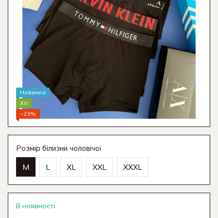
Новинка
Хіт
−23%
Розмір білизни чоловічої
M
L
XL
XXL
XXXL
В наявності