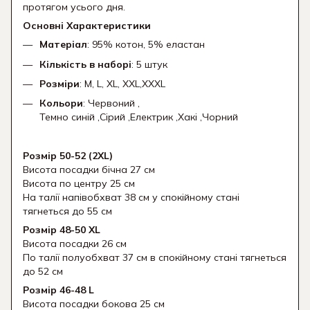
протягом усього дня.
Основні Характеристики
Матеріал
: 95% котон, 5% еластан
Кількість в наборі
: 5 штук
Розміри
: M, L, XL, XXL,XXXL
Кольори
: Червоний ,
Темно синій ,Сірий ,Електрик ,Хакі ,Чорний
Розмір 50-52 (2XL)
Висота посадки бічна 27 см
Висота по центру 25 см
На талії напівобхват 38 см у спокійному стані
тягнеться до 55 см
Розмір 48-50 XL
Висота посадки 26 см
По талії полуобхват 37 см в спокійному стані тягнеться
до 52 см
Розмір 46-48 L
Висота посадки бокова 25 см