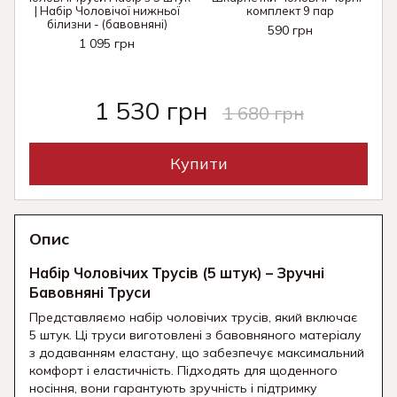
| Набір Чоловічої нижньої
комплект 9 пар
білизни - (бавовняні)
590 грн
1 095 грн
1 530 грн
1 680 грн
Купити
Опис
Набір Чоловічих Трусів (5 штук) – Зручні
Бавовняні Труси
Представляємо набір чоловічих трусів, який включає
5 штук. Ці труси виготовлені з бавовняного матеріалу
з додаванням еластану, що забезпечує максимальний
комфорт і еластичність. Підходять для щоденного
носіння, вони гарантують зручність і підтримку