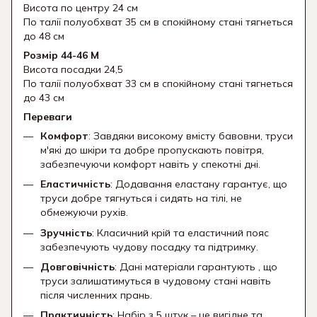
Висота по центру 24 см
По талії полуобхват 35 см в спокійному стані тягнеться
до 48 см
Розмір 44-46 М
Висота посадки 24,5
По талії полуобхват 33 см в спокійному стані тягнеться
до 43 см
Переваги
Комфорт
: Завдяки високому вмісту бавовни, труси
м'які до шкіри та добре пропускають повітря,
забезпечуючи комфорт навіть у спекотні дні.
Еластичність
: Додавання еластану гарантує, що
труси добре тягнуться і сидять на тілі, не
обмежуючи рухів.
Зручність
: Класичний крій та еластичний пояс
забезпечують чудову посадку та підтримку.
Довговічність
: Дані матеріали гарантують , що
труси залишатимуться в чудовому стані навіть
після численних прань.
Практичність
: Набір з 5 штук – це вигідне та