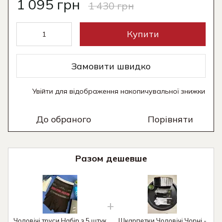
1 095 грн
1 430 грн
Купити
Замовити швидко
Увійти
для відображення накопичувальної знижки
%
До обраного
Порівняти
Разом дешевше
Чоловічі труси Набір з 5 штук
Шкарпетки Чоловічі Чорні -
Ч