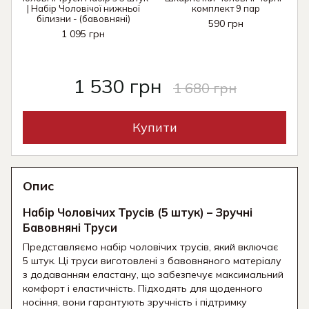
| Набір Чоловічої нижньої
комплект 9 пар
білизни - (бавовняні)
590 грн
1 095 грн
1 530 грн
1 680 грн
Купити
Опис
Набір Чоловічих Трусів (5 штук) – Зручні
Бавовняні Труси
Представляємо набір чоловічих трусів, який включає
5 штук. Ці труси виготовлені з бавовняного матеріалу
з додаванням еластану, що забезпечує максимальний
комфорт і еластичність. Підходять для щоденного
носіння, вони гарантують зручність і підтримку