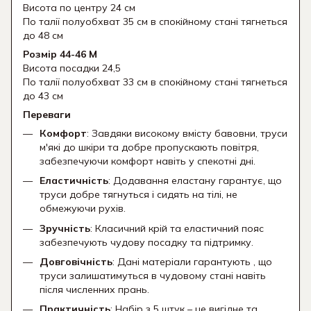
Висота по центру 24 см
По талії полуобхват 35 см в спокійному стані тягнеться
до 48 см
Розмір 44-46 М
Висота посадки 24,5
По талії полуобхват 33 см в спокійному стані тягнеться
до 43 см
Переваги
Комфорт
: Завдяки високому вмісту бавовни, труси
м'які до шкіри та добре пропускають повітря,
забезпечуючи комфорт навіть у спекотні дні.
Еластичність
: Додавання еластану гарантує, що
труси добре тягнуться і сидять на тілі, не
обмежуючи рухів.
Зручність
: Класичний крій та еластичний пояс
забезпечують чудову посадку та підтримку.
Довговічність
: Дані матеріали гарантують , що
труси залишатимуться в чудовому стані навіть
після численних прань.
Практичність
: Набір з 5 штук – це вигідне та