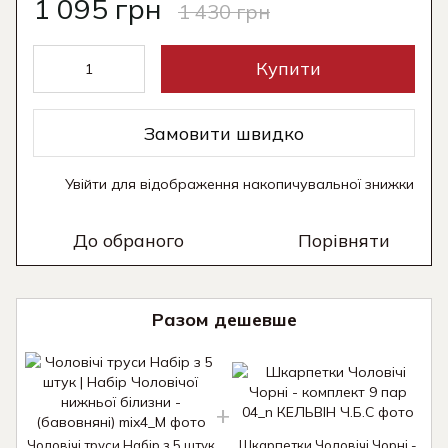
1 095 грн
1 430 грн
Купити
Замовити швидко
Увійти
для відображення накопичувальної знижки
%
До обраного
Порівняти
Разом дешевше
Чоловічі труси Набір з 5 штук
Шкарпетки Чоловічі Чорні -
Ч