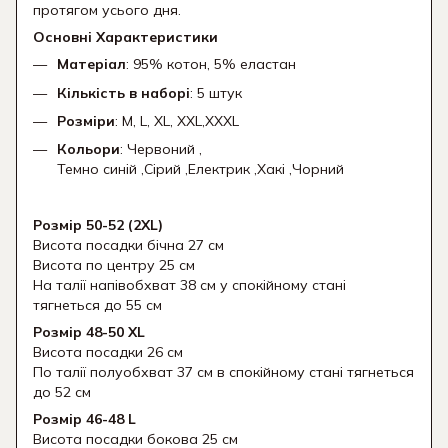
протягом усього дня.
Основні Характеристики
Матеріал
: 95% котон, 5% еластан
Кількість в наборі
: 5 штук
Розміри
: M, L, XL, XXL,XXXL
Кольори
: Червоний ,
Темно синій ,Сірий ,Електрик ,Хакі ,Чорний
Розмір 50-52 (2XL)
Висота посадки бічна 27 см
Висота по центру 25 см
На талії напівобхват 38 см у спокійному стані
тягнеться до 55 см
Розмір 48-50 XL
Висота посадки 26 см
По талії полуобхват 37 см в спокійному стані тягнеться
до 52 см
Розмір 46-48 L
Висота посадки бокова 25 см