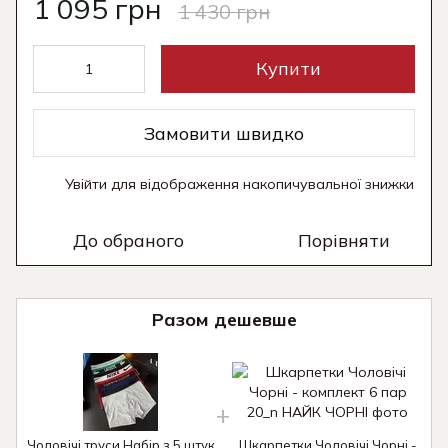
1 095 грн
1 430 грн
Купити
Замовити швидко
Увійти
для відображення накопичувальної знижки
%
До обраного
Порівняти
Разом дешевше
Чоловічі труси Набір з 5 штук
Шкарпетки Чоловічі Чорні -
Ч