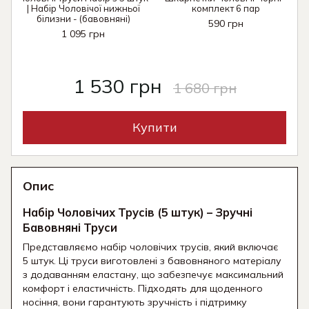
| Набір Чоловічої нижньої
комплект 6 пар
білизни - (бавовняні)
590 грн
1 095 грн
1 530 грн
1 680 грн
Купити
Опис
Набір Чоловічих Трусів (5 штук) – Зручні
Бавовняні Труси
Представляємо набір чоловічих трусів, який включає
5 штук. Ці труси виготовлені з бавовняного матеріалу
з додаванням еластану, що забезпечує максимальний
комфорт і еластичність. Підходять для щоденного
носіння, вони гарантують зручність і підтримку