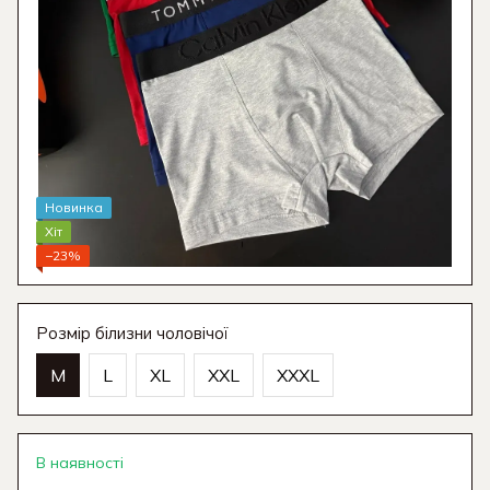
Новинка
Хіт
−23%
Розмір білизни чоловічої
M
L
XL
XXL
XXXL
В наявності