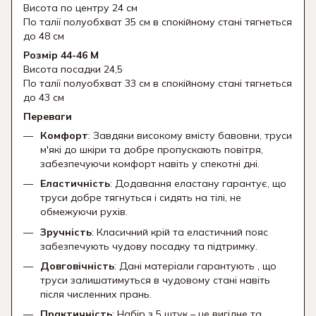
Висота по центру 24 см
По талії полуобхват 35 см в спокійному стані тягнеться
до 48 см
Розмір 44-46 М
Висота посадки 24,5
По талії полуобхват 33 см в спокійному стані тягнеться
до 43 см
Переваги
Комфорт
: Завдяки високому вмісту бавовни, труси
м'які до шкіри та добре пропускають повітря,
забезпечуючи комфорт навіть у спекотні дні.
Еластичність
: Додавання еластану гарантує, що
труси добре тягнуться і сидять на тілі, не
обмежуючи рухів.
Зручність
: Класичний крій та еластичний пояс
забезпечують чудову посадку та підтримку.
Довговічність
: Дані матеріали гарантують , що
труси залишатимуться в чудовому стані навіть
після численних прань.
Практичність
: Набір з 5 штук – це вигідне та