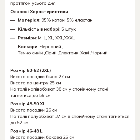
протягом усього дня.
Основні Характеристики
Матеріал
: 95% котон, 5% еластан
Кількість в наборі
: 5 штук
Розміри
: M, L, XL, XXL,XXXL
Кольори
: Червоний ,
Темно синій ,Сірий ,Електрик ,Хакі ,Чорний
Розмір 50-52 (2XL)
Висота посадки бічна 27 см
Висота по центру 25 см
На талії напівобхват 38 см у спокійному стані
тягнеться до 55 см
Розмір 48-50 XL
Висота посадки 26 см
По талії полуобхват 37 см в спокійному стані тягнеться
до 52 см
Розмір 46-48 L
Висота посадки бокова 25 см