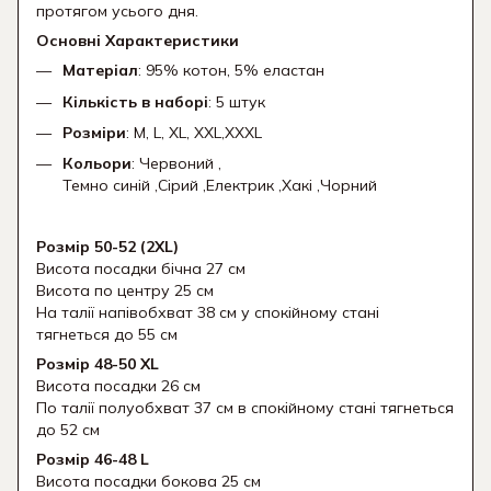
протягом усього дня.
Основні Характеристики
Матеріал
: 95% котон, 5% еластан
Кількість в наборі
: 5 штук
Розміри
: M, L, XL, XXL,XXXL
Кольори
: Червоний ,
Темно синій ,Сірий ,Електрик ,Хакі ,Чорний
Розмір 50-52 (2XL)
Висота посадки бічна 27 см
Висота по центру 25 см
На талії напівобхват 38 см у спокійному стані
тягнеться до 55 см
Розмір 48-50 XL
Висота посадки 26 см
По талії полуобхват 37 см в спокійному стані тягнеться
до 52 см
Розмір 46-48 L
Висота посадки бокова 25 см