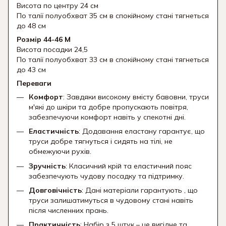
Висота по центру 24 см
По талії полуобхват 35 см в спокійному стані тягнеться
до 48 см
Розмір 44-46 М
Висота посадки 24,5
По талії полуобхват 33 см в спокійному стані тягнеться
до 43 см
Переваги
Комфорт
: Завдяки високому вмісту бавовни, труси
м'які до шкіри та добре пропускають повітря,
забезпечуючи комфорт навіть у спекотні дні.
Еластичність
: Додавання еластану гарантує, що
труси добре тягнуться і сидять на тілі, не
обмежуючи рухів.
Зручність
: Класичний крій та еластичний пояс
забезпечують чудову посадку та підтримку.
Довговічність
: Дані матеріали гарантують , що
труси залишатимуться в чудовому стані навіть
після численних прань.
Практичність
: Набір з 5 штук – це вигідне та