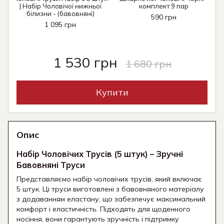
| Набір Чоловічої нижньої
комплект 9 пар
білизни - (бавовняні)
590 грн
1 095 грн
1 530 грн
1 680 грн
Купити
Опис
Набір Чоловічих Трусів (5 штук) – Зручні
Бавовняні Труси
Представляємо набір чоловічих трусів, який включає
5 штук. Ці труси виготовлені з бавовняного матеріалу
з додаванням еластану, що забезпечує максимальний
комфорт і еластичність. Підходять для щоденного
носіння, вони гарантують зручність і підтримку