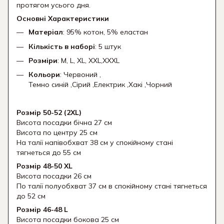
протягом усього дня.
Основні Характеристики
Матеріал
: 95% котон, 5% еластан
Кількість в наборі
: 5 штук
Розміри
: M, L, XL, XXL,XXXL
Кольори
: Червоний ,
Темно синій ,Сірий ,Електрик ,Хакі ,Чорний
Розмір 50-52 (2XL)
Висота посадки бічна 27 см
Висота по центру 25 см
На талії напівобхват 38 см у спокійному стані
тягнеться до 55 см
Розмір 48-50 XL
Висота посадки 26 см
По талії полуобхват 37 см в спокійному стані тягнеться
до 52 см
Розмір 46-48 L
Висота посадки бокова 25 см