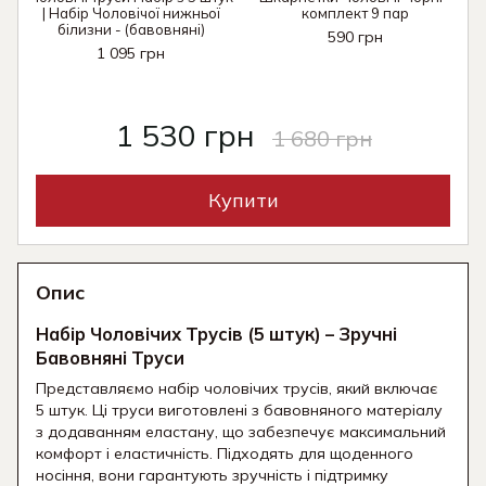
| Набір Чоловічої нижньої
комплект 9 пар
білизни - (бавовняні)
590 грн
1 095 грн
1 530 грн
1 680 грн
Купити
Опис
Набір Чоловічих Трусів (5 штук) – Зручні
Бавовняні Труси
Представляємо набір чоловічих трусів, який включає
5 штук. Ці труси виготовлені з бавовняного матеріалу
з додаванням еластану, що забезпечує максимальний
комфорт і еластичність. Підходять для щоденного
носіння, вони гарантують зручність і підтримку