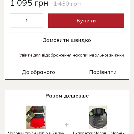
1 095 грн
1 430 грн
Купити
Замовити швидко
Увійти
для відображення накопичувальної знижки
%
До обраного
Порівняти
Разом дешевше
Чоловічі труси Набір з 5 штук
Шкарпетки Чоловічі Чорні -
Ч