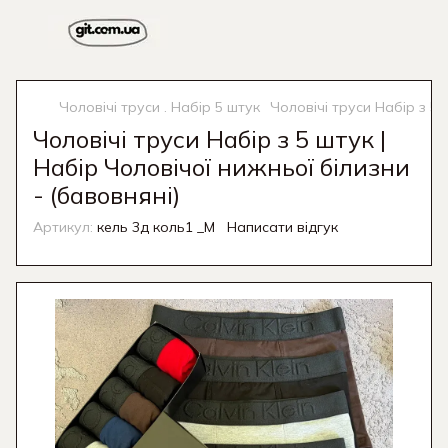
Чоловічі труси . Набір 5 штук
Чоловічі труси Набір з 5 
Чоловічі труси Набір з 5 штук |
Набір Чоловічої нижньої білизни
- (бавовняні)
Артикул:
кель 3д коль1 _M
Написати відгук