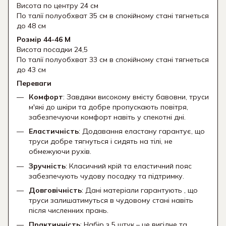
Висота по центру 24 см
По талії полуобхват 35 см в спокійному стані тягнеться
до 48 см
Розмір 44-46 М
Висота посадки 24,5
По талії полуобхват 33 см в спокійному стані тягнеться
до 43 см
Переваги
Комфорт
: Завдяки високому вмісту бавовни, труси
м'які до шкіри та добре пропускають повітря,
забезпечуючи комфорт навіть у спекотні дні.
Еластичність
: Додавання еластану гарантує, що
труси добре тягнуться і сидять на тілі, не
обмежуючи рухів.
Зручність
: Класичний крій та еластичний пояс
забезпечують чудову посадку та підтримку.
Довговічність
: Дані матеріали гарантують , що
труси залишатимуться в чудовому стані навіть
після численних прань.
Практичність
: Набір з 5 штук – це вигідне та