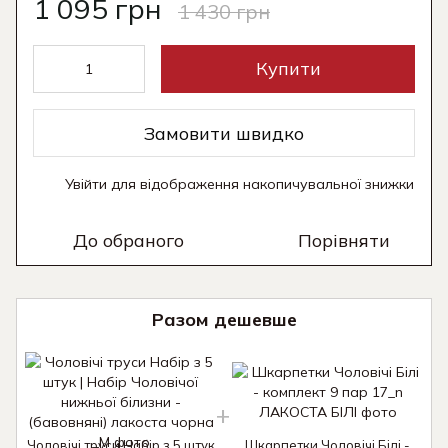
1 095 грн
1 430 грн
Купити
Замовити швидко
Увійти
для відображення накопичувальної знижки
%
До обраного
Порівняти
Разом дешевше
Чоловічі труси Набір з 5 штук
Шкарпетки Чоловічі Білі -
Ч