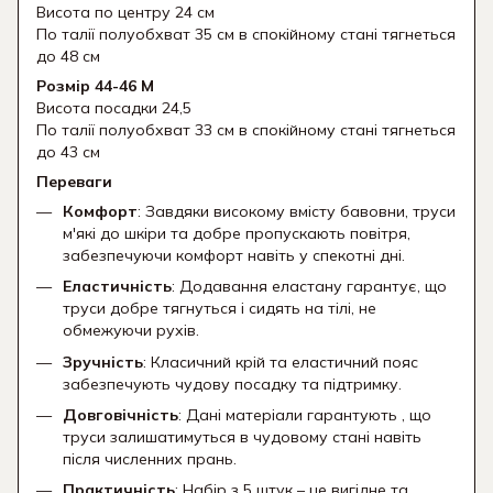
Висота по центру 24 см
По талії полуобхват 35 см в спокійному стані тягнеться
до 48 см
Розмір 44-46 М
Висота посадки 24,5
По талії полуобхват 33 см в спокійному стані тягнеться
до 43 см
Переваги
Комфорт
: Завдяки високому вмісту бавовни, труси
м'які до шкіри та добре пропускають повітря,
забезпечуючи комфорт навіть у спекотні дні.
Еластичність
: Додавання еластану гарантує, що
труси добре тягнуться і сидять на тілі, не
обмежуючи рухів.
Зручність
: Класичний крій та еластичний пояс
забезпечують чудову посадку та підтримку.
Довговічність
: Дані матеріали гарантують , що
труси залишатимуться в чудовому стані навіть
після численних прань.
Практичність
: Набір з 5 штук – це вигідне та