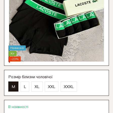
Новинка
Хіт
−23%
Розмір білизни чоловічої
M
L
XL
XXL
XXXL
В наявності