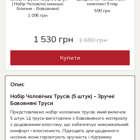
| Набір Чоловічої нижньої
комплект 9 пар
білизни - (бавовняні)
590 грн
1 095 грн
1 530 грн
1 680 грн
Купити
Опис
Набір Чоловічих Трусів (5 штук) – Зручні
Бавовняні Труси
Представляємо набір чоловічих трусів, який включає
5 штук. Ці труси виготовлені з бавовняного матеріалу
з додаванням еластану, що забезпечує максимальний
комфорт і еластичність. Підходять для щоденного
носіння, вони гарантують зручність і підтримку