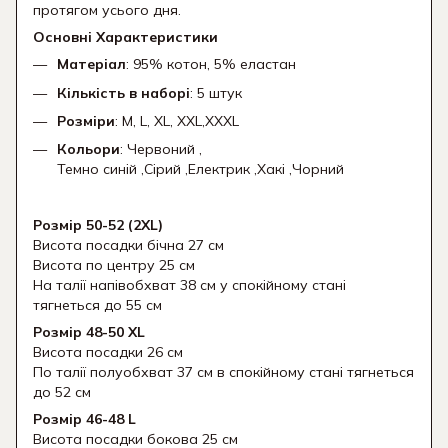
протягом усього дня.
Основні Характеристики
Матеріал
: 95% котон, 5% еластан
Кількість в наборі
: 5 штук
Розміри
: M, L, XL, XXL,XXXL
Кольори
: Червоний ,
Темно синій ,Сірий ,Електрик ,Хакі ,Чорний
Розмір 50-52 (2XL)
Висота посадки бічна 27 см
Висота по центру 25 см
На талії напівобхват 38 см у спокійному стані
тягнеться до 55 см
Розмір 48-50 XL
Висота посадки 26 см
По талії полуобхват 37 см в спокійному стані тягнеться
до 52 см
Розмір 46-48 L
Висота посадки бокова 25 см