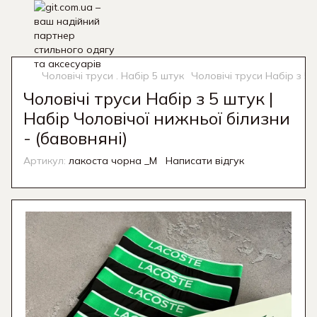
Чоловічі труси . Набір 5 штук
Чоловічі труси Набір з 5 
Чоловічі труси Набір з 5 штук |
Набір Чоловічої нижньої білизни
- (бавовняні)
Артикул:
лакоста чорна _M
Написати відгук