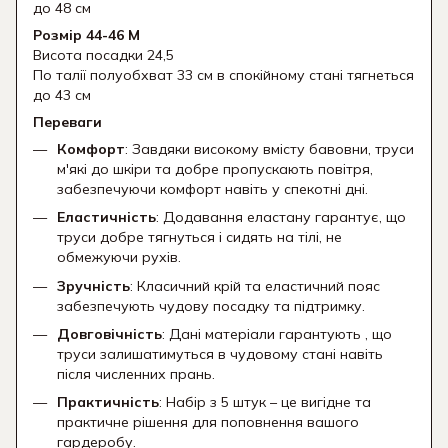
до 48 см
Розмір 44-46 М
Висота посадки 24,5
По талії полуобхват 33 см в спокійному стані тягнеться
до 43 см
Переваги
Комфорт
: Завдяки високому вмісту бавовни, труси
м'які до шкіри та добре пропускають повітря,
забезпечуючи комфорт навіть у спекотні дні.
Еластичність
: Додавання еластану гарантує, що
труси добре тягнуться і сидять на тілі, не
обмежуючи рухів.
Зручність
: Класичний крій та еластичний пояс
забезпечують чудову посадку та підтримку.
Довговічність
: Дані матеріали гарантують , що
труси залишатимуться в чудовому стані навіть
після численних прань.
Практичність
: Набір з 5 штук – це вигідне та
практичне рішення для поповнення вашого
гардеробу.