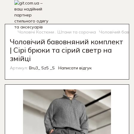
Чоловічі Костюми . Штани та сорочка
Чоловічий бавовн
Чоловічий бавовняний комплект
| Сірі брюки та сірий светр на
змійці
Артикул:
Bru3_ Sz5 _S
Написати відгук