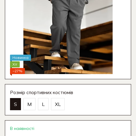
Новинка
Хіт
−27%
Розмір спортивних костюмів
S
M
L
XL
В наявності