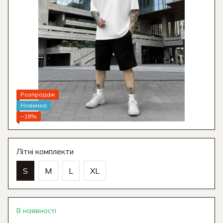
Розпродаж
Новинка
−18%
Літні комплекти
S
M
L
XL
В наявності