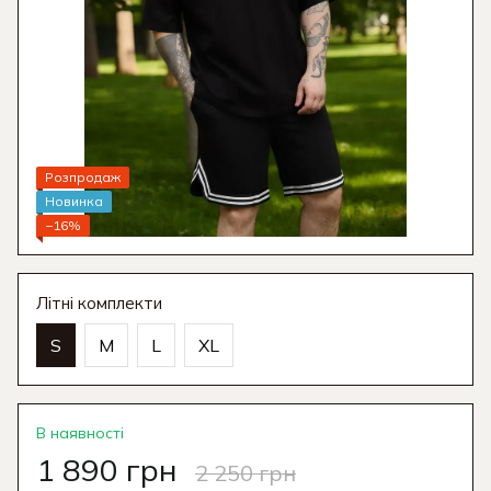
Розпродаж
Новинка
−16%
Літні комплекти
S
M
L
XL
В наявності
1 890 грн
2 250 грн