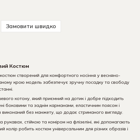
Замовити швидко
вий Костюм
костюм створений для комфортного носіння у весняно-
маному крою модель забезпечує зручну посадку та свободу
танні.
вого котону, який приємний на дотик і добре підходить
ні боковими та заднім карманами, еластичним поясом і
ів виконаний без манжету, що додає стриманого вигляду.
рукавах, стійкою та коміром на флізеліні, які допомагають
й колір робить костюм універсальним для різних образів і