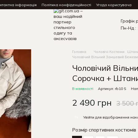
нтактна інформація
Політика конфіденційності
Угода користувача
Графік 
Пн-Нд : 
Головна
Чоловічі Костюми . Штан
Чоловічий Вільний Замшевий Бежеви
Чоловічий Вільн
Сорочка + Штан
В наявності
Артикул: rb10 S
Нап
2 490 грн
3 500 
%
Увійти
для відображення нак
Розмір спортивних костюмів