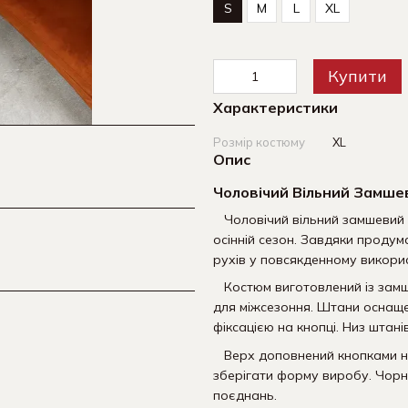
S
M
L
XL
Купити
Характеристики
Розмір костюму
XL
Опис
Чоловічий Вільний Замше
Чоловічий вільний замшевий 
осінній сезон. Завдяки проду
рухів у повсякденному викорис
Костюм виготовлений із замше
для міжсезоння. Штани оснаще
фіксацією на кнопці. Низ штан
Верх доповнений кнопками на 
зберігати форму виробу. Чорни
поєднань.