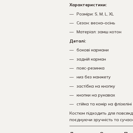
Характеристики:
Розміри: S, M, L, XL
Сезон: весна–осінь
Матеріал: замш котон
Деталі:
бокові кармани
задній карман
пояс-резинка
низ без манжету
застібка на кнопку
кнопки на рукавах
стійка та комір на флізеліні
Костюм підходить для повсякде
поєднуючи зручність та сучасн