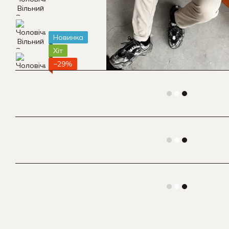
Новинка
Хіт
−29%