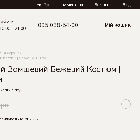
Укр
Рус
Бажання
Вхід
Порівняння
роботи:
095 038-54-00
Мій кошик
10.00 - 21:00
и та сорочка
й Костюм | Сорочка + Штани
ий Замшевий Бежевий Костюм |
и
исати відгук
грн
опичувальної знижки