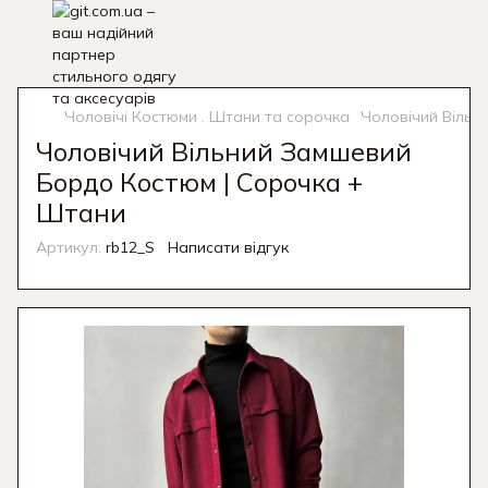
Чоловічі Костюми . Штани та сорочка
Чоловічий Вільн
Чоловічий Вільний Замшевий
Бордо Костюм | Сорочка +
Штани
Артикул:
rb12_S
Написати відгук