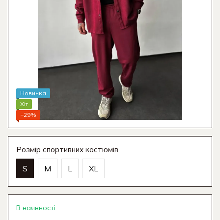
Новинка
Хіт
−29%
Розмір спортивних костюмів
S
M
L
XL
В наявності