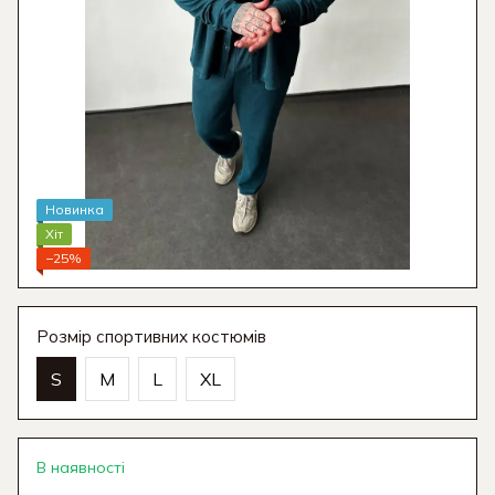
Новинка
Хіт
−25%
Розмір спортивних костюмів
S
M
L
XL
В наявності