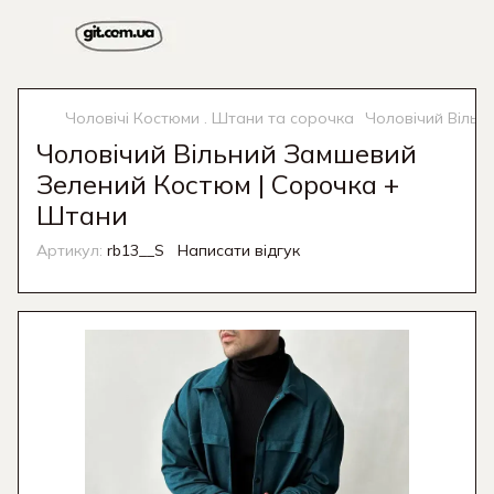
Чоловічі Костюми . Штани та сорочка
Чоловічий Вільн
Чоловічий Вільний Замшевий
Зелений Костюм | Сорочка +
Штани
Артикул:
rb13__S
Написати відгук