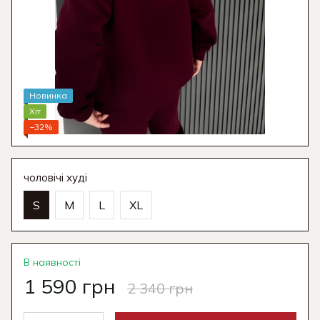
Новинка
Хіт
−32%
чоловічі худі
S
M
L
XL
В наявності
1 590 грн
2 340 грн