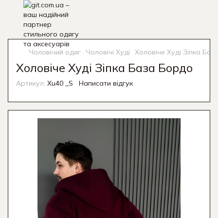
Чоловічий одяг
Чоловічі Худі
Холовіче Худі Зіпка Баз
Холовіче Худі Зіпка База Бордо
Артикул:
Xu40 _S
Написати відгук