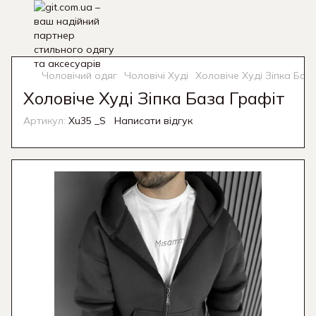
Чоловічий одяг
Чоловічі Худі
Холовіче Худі Зіпка Баз
Холовіче Худі Зіпка База Графіт
Артикул:
Xu35 _S
Написати відгук