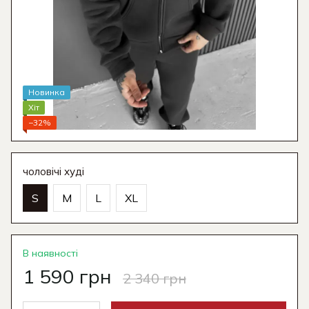
Новинка
Хіт
−32%
чоловічі худі
S
M
L
XL
В наявності
1 590 грн
2 340 грн