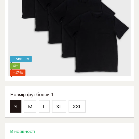
Новинка
Хіт
−17%
Розмір футболок 1
S
M
L
XL
XXL
В наявності