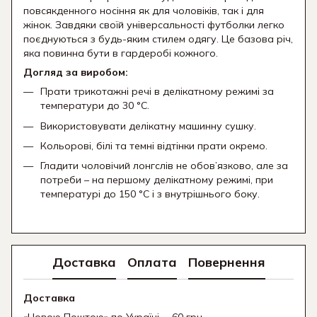
повсякденного носіння як для чоловіків, так і для
жінок. Завдяки своїй універсальності футболки легко
поєднуються з будь-яким стилем одягу. Це базова річ,
яка повинна бути в гардеробі кожного.
Догляд за виробом:
Прати трикотажні речі в делікатному режимі за
температури до 30 °C.
Використовувати делікатну машинну сушку.
Кольорові, білі та темні відтінки прати окремо.
Гладити чоловічий лонгслів не обов’язково, але за
потреби – на першому делікатному режимі, при
температурі до 150 °C і з внутрішнього боку.
Доставка
Оплата
Повернення
Доставка
«Новою Поштою» по Україні - 60 грн