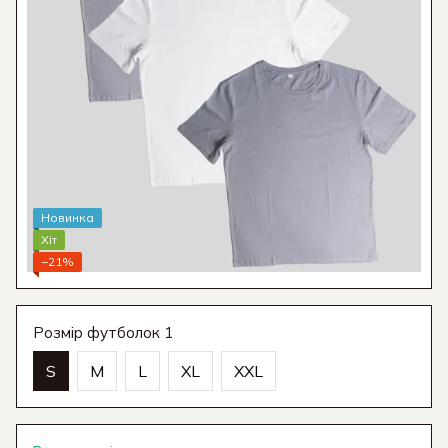
Новинка
Хіт
−21%
Розмір футболок 1
S
M
L
XL
XXL