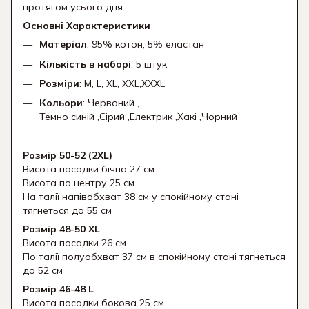
протягом усього дня.
Основні Характеристики
Матеріал
: 95% котон, 5% еластан
Кількість в наборі
: 5 штук
Розміри
: M, L, XL, XXL,XXXL
Кольори
: Червоний ,
Темно синій ,Сірий ,Електрик ,Хакі ,Чорний
Розмір 50-52 (2XL)
Висота посадки бічна 27 см
Висота по центру 25 см
На талії напівобхват 38 см у спокійному стані
тягнеться до 55 см
Розмір 48-50 XL
Висота посадки 26 см
По талії полуобхват 37 см в спокійному стані тягнеться
до 52 см
Розмір 46-48 L
Висота посадки бокова 25 см