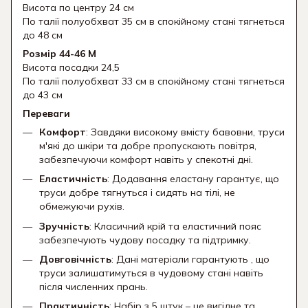
Висота по центру 24 см
По талії полуобхват 35 см в спокійному стані тягнеться
до 48 см
Розмір 44-46 М
Висота посадки 24,5
По талії полуобхват 33 см в спокійному стані тягнеться
до 43 см
Переваги
Комфорт
: Завдяки високому вмісту бавовни, труси
м'які до шкіри та добре пропускають повітря,
забезпечуючи комфорт навіть у спекотні дні.
Еластичність
: Додавання еластану гарантує, що
труси добре тягнуться і сидять на тілі, не
обмежуючи рухів.
Зручність
: Класичний крій та еластичний пояс
забезпечують чудову посадку та підтримку.
Довговічність
: Дані матеріали гарантують , що
труси залишатимуться в чудовому стані навіть
після численних прань.
Практичність
: Набір з 5 штук – це вигідне та