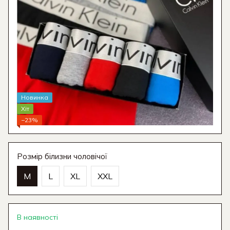
Новинка
Хіт
−23%
Розмір білизни чоловічої
M
L
XL
XXL
В наявності