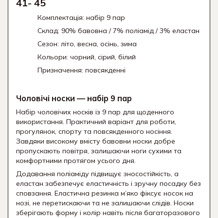
41- 45
Комплектація: набір 9 пар
Склад: 90% бавовна / 7% поліамід / 3% еластан
Сезон: літо, весна, осінь, зима
Кольори: чорний, сірий, білий
Призначення: повсякденні
Чоловічі носки — набір 9 пар
Набір чоловічих носків із 9 пар для щоденного
використання. Практичний варіант для роботи,
прогулянок, спорту та повсякденного носіння.
Завдяки високому вмісту бавовни носки добре
пропускають повітря, залишаючи ноги сухими та
комфортними протягом усього дня.
Додавання поліаміду підвищує зносостійкість, а
еластан забезпечує еластичність і зручну посадку без
сповзання. Еластична резинка м’яко фіксує носок на
нозі, не перетискаючи та не залишаючи слідів. Носки
зберігають форму і колір навіть після багаторазового