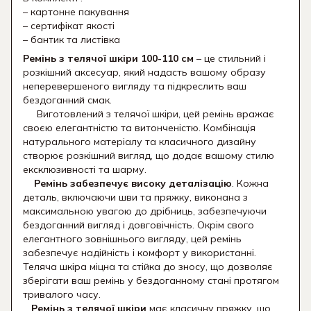
– картонне пакування
– сертифікат якості
– бантик та листівка
Ремінь з телячої шкіри
100-110 см
– це стильний і
розкішний аксесуар, який надасть вашому образу
неперевершеного вигляду та підкреслить ваш
бездоганний смак.
Виготовлений з телячої шкіри, цей ремінь вражає
своєю елегантністю та витонченістю. Комбінація
натурального матеріалу та класичного дизайну
створює розкішний вигляд, що додає вашому стилю
ексклюзивності та шарму.
Ремінь забезпечує високу деталізацію
. Кожна
деталь, включаючи шви та пряжку, виконана з
максимальною увагою до дрібниць, забезпечуючи
бездоганний вигляд і довговічність. Окрім свого
елегантного зовнішнього вигляду, цей ремінь
забезпечує надійність і комфорт у використанні.
Теляча шкіра міцна та стійка до зносу, що дозволяє
зберігати ваш ремінь у бездоганному стані протягом
тривалого часу.
Ремінь з телячої шкіри
має класичну пряжку, що