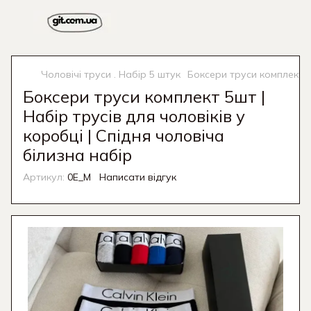
Чоловічі труси . Набір 5 штук
Боксери труси комплект 5ш
Боксери труси комплект 5шт |
Набір трусів для чоловіків у
коробці | Спідня чоловіча
білизна набір
Артикул:
0E_M
Написати відгук