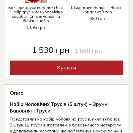
Боксери труси комплект 5шт
Шкарпетки Чоловічі Чорні -
| Набір трусів для чоловіків у
комплект 9 пар
коробці | Спідня чоловіча
590 грн
білизна набір
1 095 грн
1 530 грн
1 680 грн
Купити
Опис
Набір Чоловічих Трусів (5 штук) – Зручні
Бавовняні Труси
Представляємо набір чоловічих трусів, який включає
5 штук. Ці труси виготовлені з бавовняного матеріалу
з додаванням еластану, що забезпечує максимальний