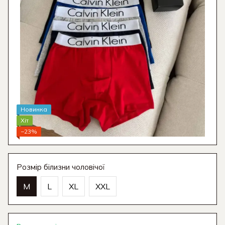
Новинка
Хіт
−23%
Розмір білизни чоловічої
M
L
XL
XXL