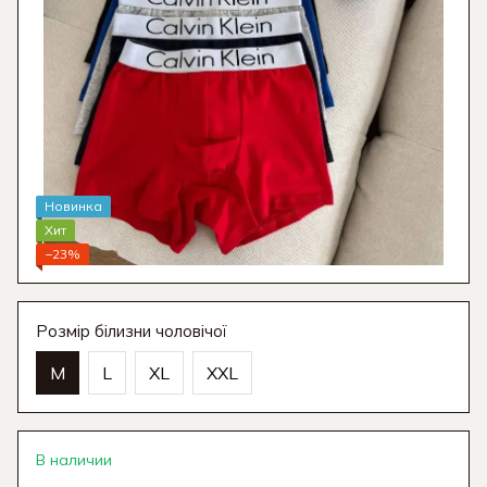
Новинка
Хит
−23%
Розмір білизни чоловічої
M
L
XL
XXL
В наличии