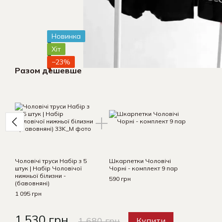
Новинка
Хіт
−23%
Разом дешевше
Чоловічі труси Набір з 5
Шкарпетки Чоловічі
штук | Набір Чоловічої
Чорні - комплект 9 пар
нижньої білизни -
590 грн
(бавовняні)
1 095 грн
1 530 грн
1 680 грн
Купити