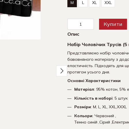
M
L
XL
XXL
Купити
Опис
Разом дешевше
Набір Чоловічих Трусів (5
Представляємо набір чоловічих
бавовняного матеріалу з дода
еластичність. Підходять для щ
протягом усього дня.
Основні Характеристики
Матеріал
: 95% котон, 5% 
Чоловічі труси Набір з 5
Шкарпе
Кількість в наборі
: 5 штук
штук | Набір Чоловічої
компле
нижньої білизни -
590 грн
Розміри
: M, L, XL, XXL,XXXL
(бавовняні)
1 095 грн
Кольори
: Червоний ,
Темно синій ,Сірий ,Електри
1 530 грн
1 680 грн