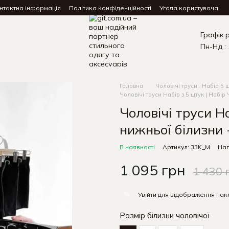
нтактна інформація
Політика конфіденційності
Угода користувача
Графік 
Пн-Нд : 
Головна
Чоловічі труси . Набір 5 
Чоловічі труси Набір з 5 штук | Набір
Чоловічі труси На
нижньої білизни 
В наявності
Артикул: 33K_M
Нап
1 095 грн
1 430 
%
Увійти
для відображення нак
Розмір білизни чоловічої