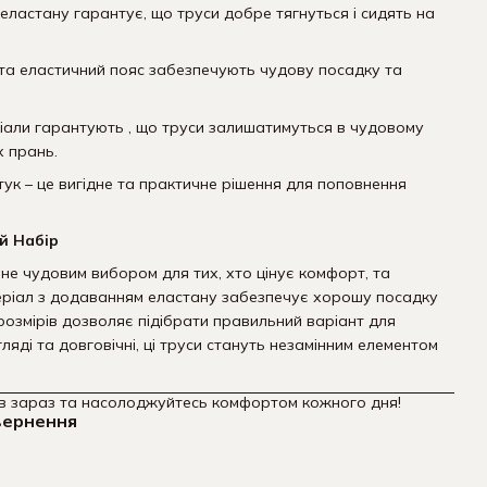
еластану гарантує, що труси добре тягнуться і сидять на
й та еластичний пояс забезпечують чудову посадку та
ріали гарантують , що труси залишатимуться в чудовому
х прань.
штук – це вигідне та практичне рішення для поповнення
й Набір
ане чудовим вибором для тих, хто цінує комфорт, та
еріал з додаванням еластану забезпечує хорошу посадку
 розмірів дозволяє підібрати правильний варіант для
ляді та довговічні, ці труси стануть незамінним елементом
ів зараз та насолоджуйтесь комфортом кожного дня!
вернення