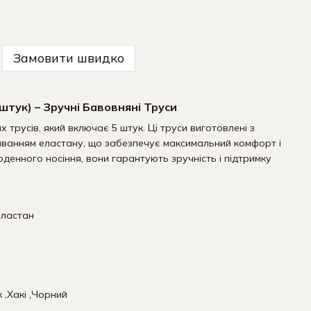
Замовити швидко
 штук) – Зручні Бавовняні Труси
 трусів, який включає 5 штук. Ці труси виготовлені з
ванням еластану, що забезпечує максимальний комфорт і
оденного носіння, вони гарантують зручність і підтримку
еластан
тки Чоловічі Білі -
кт 9 пар
к ,Хакі ,Чорний
Купити