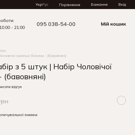
Укр
Рус
Бажання
Вхід
Порівняння
роботи:
095 038-54-00
Мій кошик
10.00 - 21:00
штук
 Чоловічої нижньої білизни - (бавовняні)
бір з 5 штук | Набір Чоловічої
- (бавовняні)
исати відгук
грн
опичувальної знижки