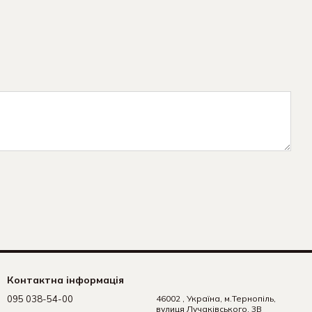
Контактна інформація
095 038-54-00
46002 , Україна, м.Тернопіль,
вулиця Лучаківського, 3В