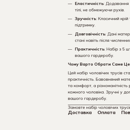
Еластичність
: Додавання 
тілі, не обмежуючи рухів.
Зручність
: Класичний крі
підтримку.
Довговічність
: Дані мате
стані навіть після численни
Практичність
: Набір з 5 
вашого гардеробу.
Чому Варто Обрати Саме Це
Цей набір чоловічих трусів ст
практичність. Бавовняний мат
та комфорт, а різноманітність
кожного чоловіка. Зручні у дог
вашого гардеробу.
Замовте набір чоловічих трус
Доставка
Оплата
По