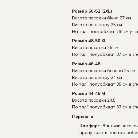
Розмір 50-52 (2XL)
Висота посадки бічна 27 см
Висота по центру 25 см
На талії напівобхват 38 см у с
Розмір 48-50 XL
Висота посадки 26 см
По талії полуобхват 37 см в сп
Розмір 46-48 L
Висота посадки бокова 25 см
Висота по центру 24 см
По талії полуобхват 35 см в сп
Розмір 44-46 М
Висота посадки 24,5
По талії полуобхват 33 см в сп
Переваги
Комфорт
: Завдяки високом
пропускають повітря, забез