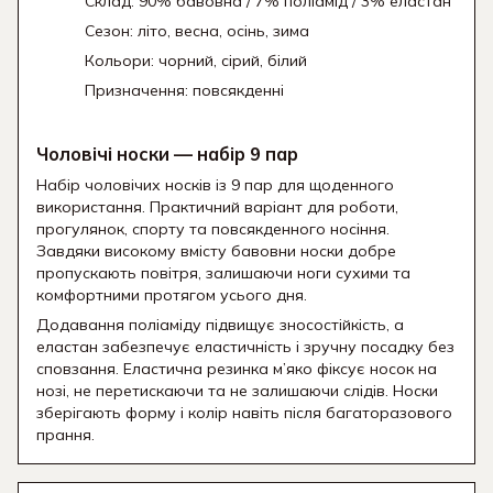
Склад: 90% бавовна / 7% поліамід / 3% еластан
Сезон: літо, весна, осінь, зима
Кольори: чорний, сірий, білий
Призначення: повсякденні
Чоловічі носки — набір 9 пар
Набір чоловічих носків із 9 пар для щоденного
використання. Практичний варіант для роботи,
прогулянок, спорту та повсякденного носіння.
Завдяки високому вмісту бавовни носки добре
пропускають повітря, залишаючи ноги сухими та
комфортними протягом усього дня.
Додавання поліаміду підвищує зносостійкість, а
еластан забезпечує еластичність і зручну посадку без
сповзання. Еластична резинка м’яко фіксує носок на
нозі, не перетискаючи та не залишаючи слідів. Носки
зберігають форму і колір навіть після багаторазового
прання.