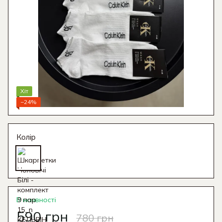
Хіт
−24%
Колір
В наявності
590 грн
780 грн