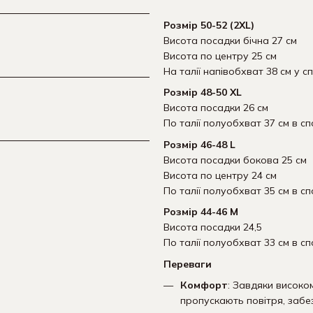
Розмір 50-52 (2XL)
Висота посадки бічна 27 см
Висота по центру 25 см
На талії напівобхват 38 см у с
Розмір 48-50 XL
Висота посадки 26 см
По талії полуобхват 37 см в сп
Розмір 46-48 L
Висота посадки бокова 25 см
Висота по центру 24 см
По талії полуобхват 35 см в сп
Розмір 44-46 М
Висота посадки 24,5
По талії полуобхват 33 см в сп
Переваги
Комфорт
: Завдяки високом
пропускають повітря, забез