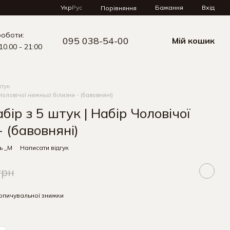
Укр
Рус
Бажання
Вхід
Порівняння
роботи:
095 038-54-00
Мій кошик
10.00 - 21:00
штук
 Чоловічої нижньої білизни - (бавовняні)
бір з 5 штук | Набір Чоловічої
- (бавовняні)
ь _M
Написати відгук
грн
опичувальної знижки