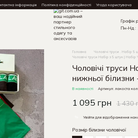
нтактна інформація
Політика конфіденційності
Угода користувача
Графік 
Пн-Нд : 
Головна
Чоловічі труси . Набір 5 
Чоловічі труси Набір з 5 штук | Набір
Чоловічі труси На
нижньої білизни 
В наявності
Артикул: лакоста кол
1 095 грн
1 430 
%
Увійти
для відображення нак
Розмір білизни чоловічої