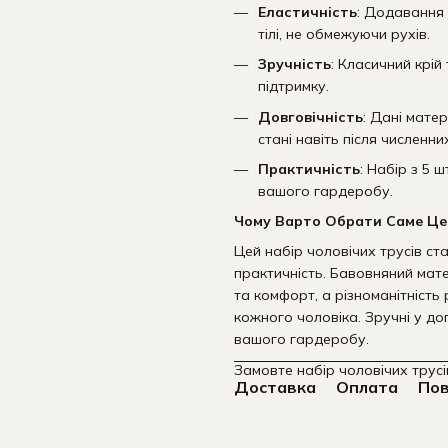
Еластичність
: Додавання 
тілі, не обмежуючи рухів.
Зручність
: Класичний крі
підтримку.
Довговічність
: Дані мате
стані навіть після численни
Практичність
: Набір з 5 
вашого гардеробу.
Чому Варто Обрати Саме Це
Цей набір чоловічих трусів ст
практичність. Бавовняний мат
та комфорт, а різноманітність
кожного чоловіка. Зручні у дог
вашого гардеробу.
Замовте набір чоловічих трус
Доставка
Оплата
По