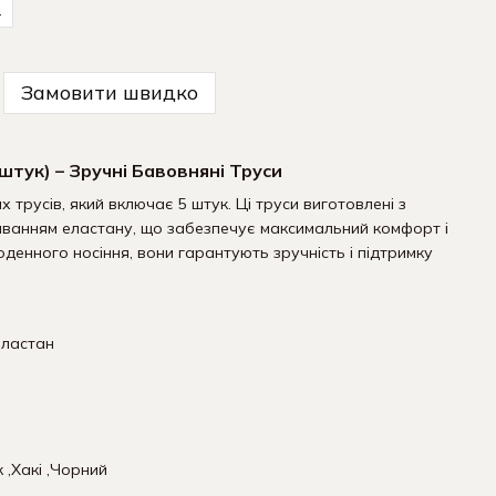
L
Замовити швидко
 штук) – Зручні Бавовняні Труси
 трусів, який включає 5 штук. Ці труси виготовлені з
ванням еластану, що забезпечує максимальний комфорт і
оденного носіння, вони гарантують зручність і підтримку
еластан
тки Чоловічі
- комплект 9 пар
к ,Хакі ,Чорний
Купити