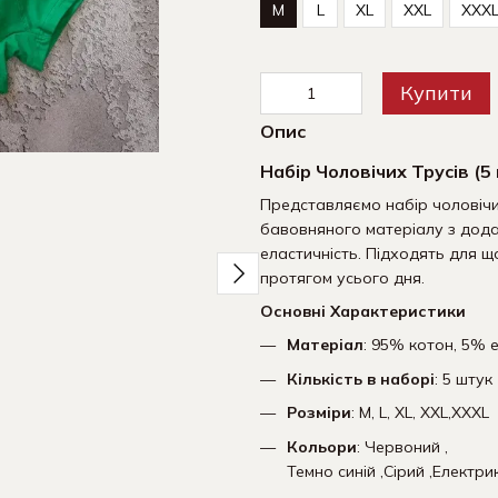
M
L
XL
XXL
XXX
Купити
Опис
Разом дешевше
Набір Чоловічих Трусів (5
Представляємо набір чоловічих
бавовняного матеріалу з дода
еластичність. Підходять для щ
протягом усього дня.
Основні Характеристики
Матеріал
: 95% котон, 5% 
Чоловічі труси Набір з 5
Шкарпе
Кількість в наборі
: 5 штук
штук | Набір Чоловічої
Чорні 
нижньої білизни -
590 грн
Розміри
: M, L, XL, XXL,XXXL
(бавовняні)
1 095 грн
Кольори
: Червоний ,
Темно синій ,Сірий ,Електри
1 530 грн
1 680 грн