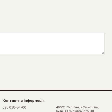
Контактна інформація
095 038-54-00
46002 , Україна, м.Тернопіль,
вулиця Лучаківського, 3В