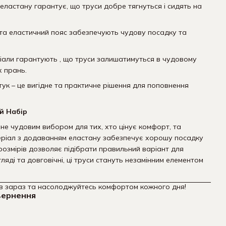
еластану гарантує, що труси добре тягнуться і сидять на
й та еластичний пояс забезпечують чудову посадку та
ріали гарантують , що труси залишатимуться в чудовому
х прань.
штук – це вигідне та практичне рішення для поповнення
й Набір
ане чудовим вибором для тих, хто цінує комфорт, та
еріал з додаванням еластану забезпечує хорошу посадку
 розмірів дозволяє підібрати правильний варіант для
ляді та довговічні, ці труси стануть незамінним елементом
ів зараз та насолоджуйтесь комфортом кожного дня!
вернення