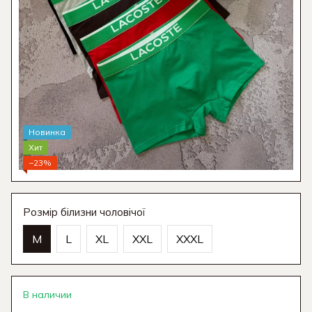
Новинка
Хит
−23%
Розмір білизни чоловічої
M
L
XL
XXL
XXXL
В наличии