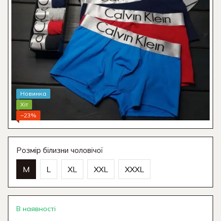
Новинка
Хіт
−23%
Розмір білизни чоловічої
M
L
XL
XXL
XXXL
В наявності