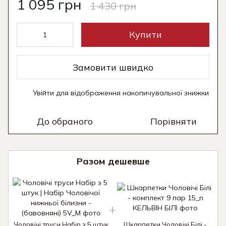
1 095 грн
1 430 грн
Купити
Замовити швидко
Увійти
для відображення накопичувальної знижки
%
До обраного
Порівняти
Разом дешевше
Чоловічі труси Набір з 5 штук
Шкарпетки Чоловічі Білі -
Ч