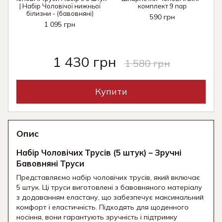
| Набір Чоловічої нижньої
комплект 9 пар
білизни - (бавовняні)
590 грн
1 095 грн
1 430 грн
1 580 грн
Купити
Опис
Набір Чоловічих Трусів (5 штук) – Зручні
Бавовняні Труси
Представляємо набір чоловічих трусів, який включає
5 штук. Ці труси виготовлені з бавовняного матеріалу
з додаванням еластану, що забезпечує максимальний
комфорт і еластичність. Підходять для щоденного
носіння, вони гарантують зручність і підтримку