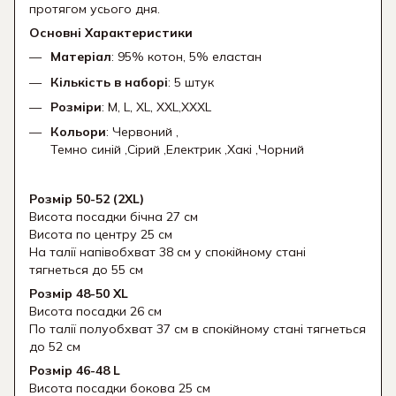
протягом усього дня.
Основні Характеристики
Матеріал
: 95% котон, 5% еластан
Кількість в наборі
: 5 штук
Розміри
: M, L, XL, XXL,XXXL
Кольори
: Червоний ,
Темно синій ,Сірий ,Електрик ,Хакі ,Чорний
Розмір 50-52 (2XL)
Висота посадки бічна 27 см
Висота по центру 25 см
На талії напівобхват 38 см у спокійному стані
тягнеться до 55 см
Розмір 48-50 XL
Висота посадки 26 см
По талії полуобхват 37 см в спокійному стані тягнеться
до 52 см
Розмір 46-48 L
Висота посадки бокова 25 см