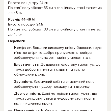
Висота по центру 24 см
По талії полуобхват 35 см в спокійному стані тягнеться
до 48 см
Розмір 44-46 М
Висота посадки 24,5
По талії полуобхват 33 см в спокійному стані тягнеться
до 43 см
Переваги
Комфорт
: Завдяки високому вмісту бавовни, труси
м'які до шкіри та добре пропускають повітря,
забезпечуючи комфорт навіть у спекотні дні.
Еластичність
: Додавання еластану гарантує, що
труси добре тягнуться і сидять на тілі, не
обмежуючи рухів.
Зручність
: Класичний крій та еластичний пояс
забезпечують чудову посадку та підтримку.
Довговічність
: Дані матеріали гарантують , що
труси залишатимуться в чудовому стані навіть
після численних прань.
Практичність
: Набір з 5 штук – це вигідне та