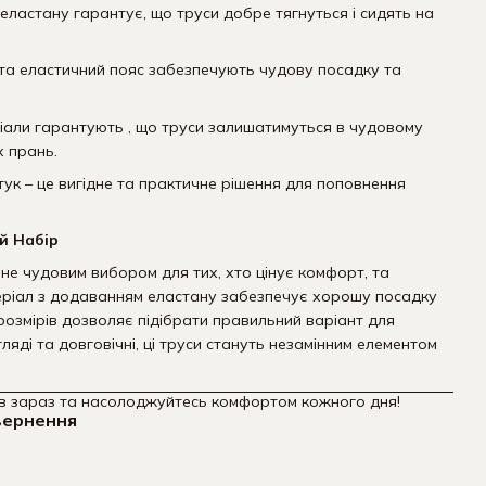
еластану гарантує, що труси добре тягнуться і сидять на
й та еластичний пояс забезпечують чудову посадку та
ріали гарантують , що труси залишатимуться в чудовому
х прань.
штук – це вигідне та практичне рішення для поповнення
й Набір
ане чудовим вибором для тих, хто цінує комфорт, та
еріал з додаванням еластану забезпечує хорошу посадку
 розмірів дозволяє підібрати правильний варіант для
ляді та довговічні, ці труси стануть незамінним елементом
ів зараз та насолоджуйтесь комфортом кожного дня!
вернення