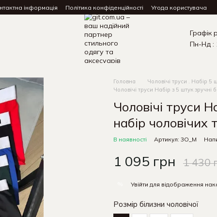
нтактна інформація
Політика конфіденційності
Угода користувача
Графік 
Пн-Нд : 
Головна
Чоловічі труси . Набір 5 
Чоловічі труси Набір з 5 штук зручні 
Чоловічі труси Н
набір чоловічих 
В наявності
Артикул: 3O_M
Напи
1 095 грн
1 430 
%
Увійти
для відображення нак
Розмір білизни чоловічої