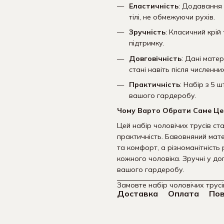
Еластичність
: Додавання 
тілі, не обмежуючи рухів.
Зручність
: Класичний крі
підтримку.
Довговічність
: Дані мате
стані навіть після численни
Практичність
: Набір з 5 
вашого гардеробу.
Чому Варто Обрати Саме Це
Цей набір чоловічих трусів ст
практичність. Бавовняний мат
та комфорт, а різноманітність
кожного чоловіка. Зручні у дог
вашого гардеробу.
Замовте набір чоловічих трус
Доставка
Оплата
По