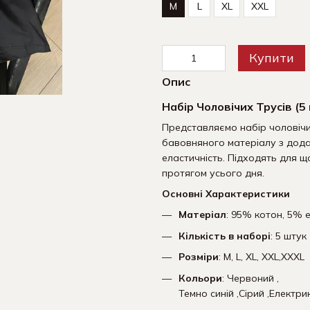
M
L
XL
XXL
Купити
Опис
Набір Чоловічих Трусів (5
Представляємо набір чоловічих
бавовняного матеріалу з дода
еластичність. Підходять для щ
протягом усього дня.
Основні Характеристики
Матеріал
: 95% котон, 5% 
Кількість в наборі
: 5 штук
Розміри
: M, L, XL, XXL,XXXL
Кольори
: Червоний ,
Темно синій ,Сірий ,Електри