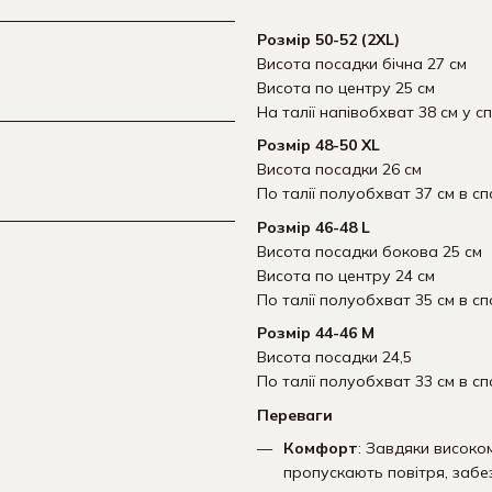
Розмір 50-52 (2XL)
Висота посадки бічна 27 см
Висота по центру 25 см
На талії напівобхват 38 см у с
Розмір 48-50 XL
Висота посадки 26 см
По талії полуобхват 37 см в сп
Розмір 46-48 L
Висота посадки бокова 25 см
Висота по центру 24 см
По талії полуобхват 35 см в сп
Розмір 44-46 М
Висота посадки 24,5
По талії полуобхват 33 см в сп
Переваги
Комфорт
: Завдяки високом
пропускають повітря, забез