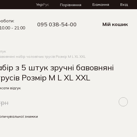
Укр
Рус
Бажання
Вхід
Порівняння
роботи:
095 038-54-00
Мій кошик
10.00 - 21:00
штук
бавовняні набір чоловічих трусів Розмір M L XL XXL
абір з 5 штук зручні бавовняні
трусів Розмір M L XL XXL
сати відгук
грн
опичувальної знижки