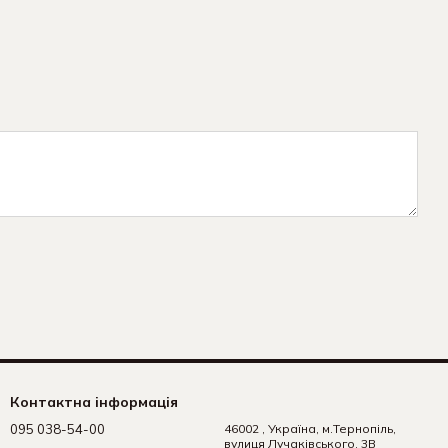
Контактна інформація
095 038-54-00
46002 , Україна, м.Тернопіль,
вулиця Лучаківського, 3В