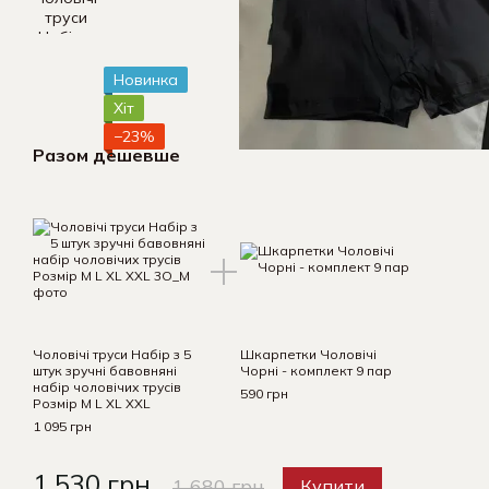
Новинка
Хіт
−23%
Разом дешевше
Чоловічі труси Набір з 5
Шкарпетки Чоловічі
штук зручні бавовняні
Чорні - комплект 9 пар
набір чоловічих трусів
590 грн
Розмір M L XL XXL
1 095 грн
1 530 грн
1 680 грн
Купити