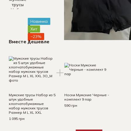
Новинка
Хит
−23%
Вместе дешевле
Мужские трусы Набор из 5
Носки Мужские Черные -
штук удобные
комплект 9 пар
хлопчатобумажные
590 грн
набор мужских трусов
Размер M L XL XXL
1 095 грн