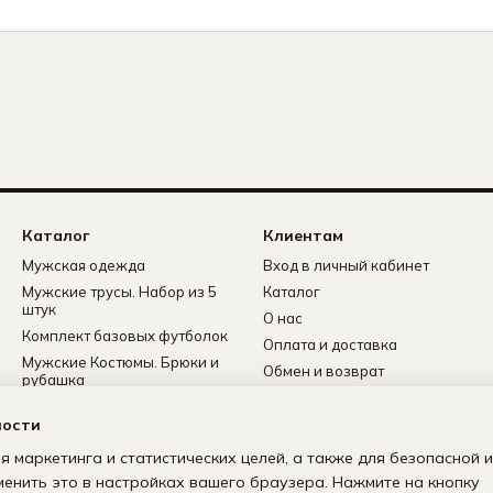
Каталог
Клиентам
Мужская одежда
Вход в личный кабинет
Мужские трусы. Набор из 5
Каталог
штук
О нас
Комплект базовых футболок
Оплата и доставка
Мужские Костюмы. Брюки и
Обмен и возврат
рубашка
Контактная информация
Мужские носки
ности
Политика
Мужские флисовые
конфиденциальности
спортивные костюмы
я маркетинга и статистических целей, а также для безопасной и
Пользовательское
менить это в настройках вашего браузера. Нажмите на кнопку
соглашение