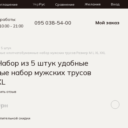
Укр
Рус
Желания
Вход
Сравнение
оглашение
 работы:
095 038-54-00
Мой заказ
10.00 - 21:00
 5 штук
ные хлопчатобумажные набор мужских трусов Размер M L XL XXL
абор из 5 штук удобные
ые набор мужских трусов
XL
ить отзыв
грн
пительной скидки