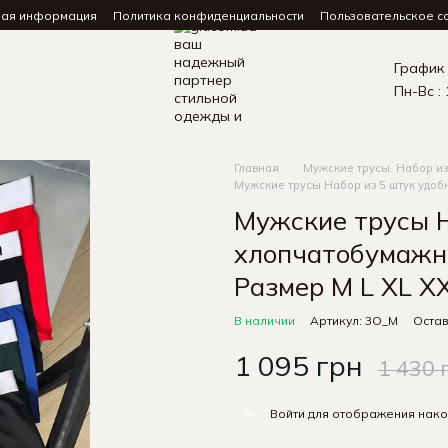
ная информация
Политика конфиденциальности
Пользовательское с
График
Пн-Вс : 
Главная
Мужские трусы. Набор из
Мужские трусы Набор из 5 штук удоб
Мужские трусы Н
хлопчатобумажн
Размер M L XL X
В наличии
Артикул: 3O_M
Остав
1 095 грн
1 430 
%
Войти
для отображения нако