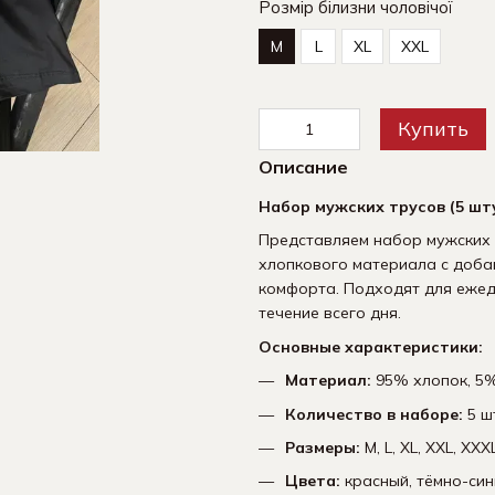
Розмір білизни чоловічої
M
L
XL
XXL
Купить
Описание
Набор мужских трусов (5 шт
Представляем набор мужских т
хлопкового материала с доба
комфорта. Подходят для ежед
течение всего дня.
Основные характеристики:
Материал:
95% хлопок, 5%
Количество в наборе:
5 ш
Размеры:
M, L, XL, XXL, XXX
Цвета:
красный, тёмно-сини