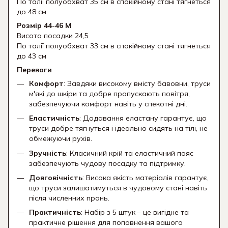
По талії полуобхват 35 см в спокійному стані тягнеться
до 48 см
Розмір 44-46 М
Висота посадки 24,5
По талії полуобхват 33 см в спокійному стані тягнеться
до 43 см
Переваги
Комфорт
: Завдяки високому вмісту бавовни, труси
м'які до шкіри та добре пропускають повітря,
забезпечуючи комфорт навіть у спекотні дні.
Еластичність
: Додавання еластану гарантує, що
труси добре тягнуться і ідеально сидять на тілі, не
обмежуючи рухів.
Зручність
: Класичний крій та еластичний пояс
забезпечують чудову посадку та підтримку.
Довговічність
: Висока якість матеріалів гарантує,
що труси залишатимуться в чудовому стані навіть
після численних прань.
Практичність
: Набір з 5 штук – це вигідне та
практичне рішення для поповнення вашого