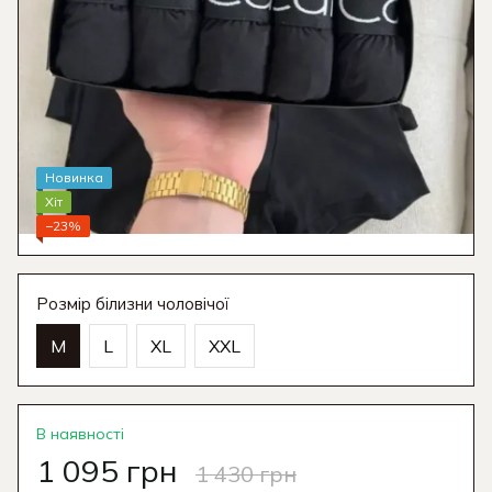
Новинка
Хіт
−23%
Розмір білизни чоловічої
M
L
XL
XXL
В наявності
1 095 грн
1 430 грн