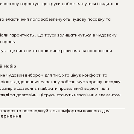
еластану гарантує, що труси добре тягнуться і сидять на
й та еластичний пояс забезпечують чудову посадку та
ріали гарантують , що труси залишатимуться в чудовому
х прань.
штук – це вигідне та практичне рішення для поповнення
й Набір
ане чудовим вибором для тих, хто цінує комфорт, та
еріал з додаванням еластану забезпечує хорошу посадку
 розмірів дозволяє підібрати правильний варіант для
ляді та довговічні, ці труси стануть незамінним елементом
ів зараз та насолоджуйтесь комфортом кожного дня!
вернення