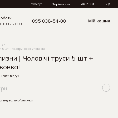
Укр
Рус
Бажання
Вхід
Порівняння
роботи:
095 038-54-00
Мій кошик
10.00 - 21:00
штук
си 5 шт + подарункова упаковка!
лизни | Чоловічі труси 5 шт +
ковка!
исати відгук
грн
опичувальної знижки