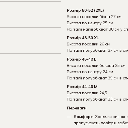
Розмір 50-52 (2XL)
Висота посадки бічна 27 см
Висота по центру 25 см
На талії напівобхват 38 см у с
Розмір 48-50 XL
Висота посадки 26 см
По талії полуобхват 37 см в сп
Розмір 46-48 L
Висота посадки бокова 25 см
Висота по центру 24 см
По талії полуобхват 35 см в сп
Розмір 44-46 М
Висота посадки 24,5
По талії полуобхват 33 см в сп
Переваги
Комфорт
: Завдяки високом
пропускають повітря, забез