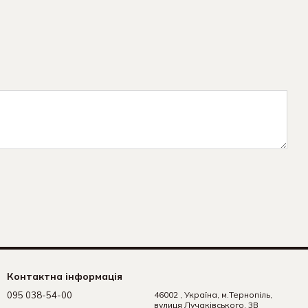
Контактна інформація
095 038-54-00
46002 , Україна, м.Тернопіль,
вулиця Лучаківського, 3В