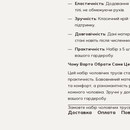
Еластичність
: Додавання 
тілі, не обмежуючи рухів.
Зручність
: Класичний крі
підтримку.
Довговічність
: Дані мате
стані навіть після численни
Практичність
: Набір з 5 
вашого гардеробу.
Чому Варто Обрати Саме Це
Цей набір чоловічих трусів ст
практичність. Бавовняний мат
та комфорт, а різноманітність
кожного чоловіка. Зручні у дог
вашого гардеробу.
Замовте набір чоловічих трус
Доставка
Оплата
По