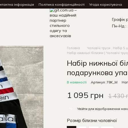
нтактна інформація
Політика конфіденційності
Угода користувача
Графік 
Пн-Нд : 
Головна
Чоловічі труси . Набір 5 
Набір нижньої білизни | Чоловічі тру
Набір нижньої бі
подарункова упа
В наявності
Артикул: 78K_M
Нап
1 095 грн
1 430 
%
Увійти
для відображення нак
Розмір білизни чоловічої