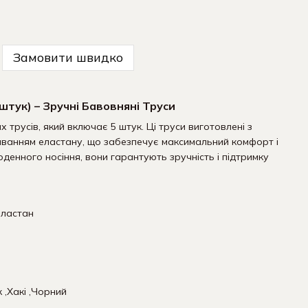
Замовити швидко
 штук) – Зручні Бавовняні Труси
 трусів, який включає 5 штук. Ці труси виготовлені з
ванням еластану, що забезпечує максимальний комфорт і
оденного носіння, вони гарантують зручність і підтримку
еластан
тки Чоловічі Білі -
кт 9 пар
к ,Хакі ,Чорний
Купити