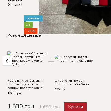
Новинка
Хіт
−23%
Разом дешевше
Набір нижньої білизни |
Шкарпетки Чоловічі
Чоловічі труси 5 шт +
Чорні - комплект 9 пар
подарункова упаковка!
590 грн
1 095 грн
1 530 грн
1 680 грн
Купити