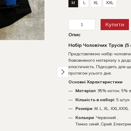
M
L
XL
XXL
Купити
Опис
Разом дешевше
Набір Чоловічих Трусів (5
Представляємо набір чоловічих
бавовняного матеріалу з дода
еластичність. Підходять для щ
протягом усього дня.
Основні Характеристики
Матеріал
: 95% котон, 5% 
Набір нижньої білизни |
Шкарпе
Кількість в наборі
: 5 штук
Чоловічі труси 5 шт +
компле
подарункова упаковка!
590 грн
Розміри
: M, L, XL, XXL,XXXL
1 095 грн
Кольори
: Червоний ,
1 530 грн
Темно синій ,Сірий ,Електри
1 680 грн