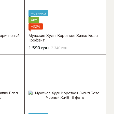
Новинка
Хит
−32%
Коричневый
Мужские Худы Короткая Зипка База
Графвит
1 590 грн
2 340 грн