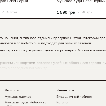
уди База Серый
Мужское Худи База Черный
1 590 грн
2 340 грн
2 340 грн
 ношения, активного отдыха и прогулок. В этой категории пр
ваются в casual-стиль и подходят для разных сезонов.
ли через голову, в разных цветах и размерах. Мягкие и приятн
.
брюками или шортами, создавая удобные образы для города, п
ость в повседневной одежде.
Каталог
Клиентам
Мужская одежда
Вход в личный кабинет
Мужские трусы. Набор из 5
Каталог