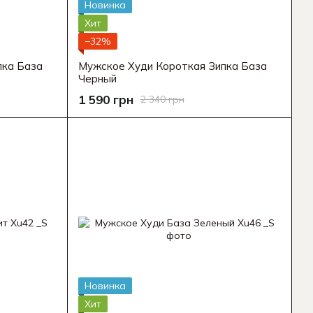
Новинка
Хит
−32%
пка База
Мужское Худи Короткая Зипка База
Черный
1 590 грн
2 340 грн
Новинка
Хит