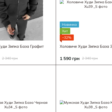
Новинка
Хит
−32%
Худи Зипка База Графит
Холовиче Худи Зипка База 
1 590 грн
2 340 грн
2 340 грн