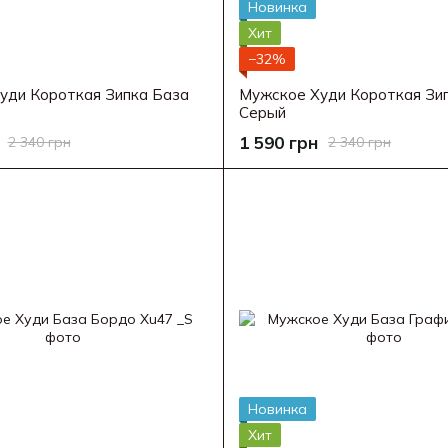
Новинка
Хит
−32%
уди Короткая Зипка База
Мужское Худи Короткая Зи
Серый
1 590 грн
2 340 грн
2 340 грн
Новинка
Хит