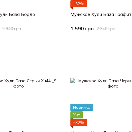
−32%
уди База Бордо
Мужское Худи База Графит
1 590 грн
2 340 грн
2 340 грн
Новинка
Хит
−32%