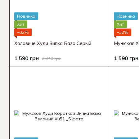
Новинка
Новинка
Хит
Хит
−32%
−32%
Холовиче Худи Зипка База Серый
Мужская Х
1 590 грн
1 590 грн
2 340 грн