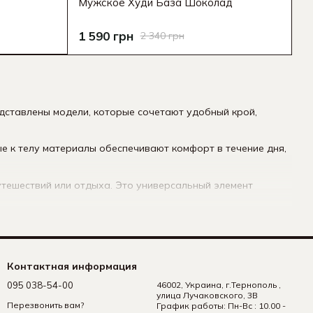
Мужское Худи База Шоколад
1 590 грн
2 340 грн
едставлены модели, которые сочетают удобный крой,
ые к телу материалы обеспечивают комфорт в течение дня,
утешествий или отдыха. Это универсальный элемент
Контактная информация
095 038-54-00
46002, Украина, г.Тернополь ,
улица Лучаковского, 3В
Перезвонить вам?
График работы: Пн-Вс : 10.00 -