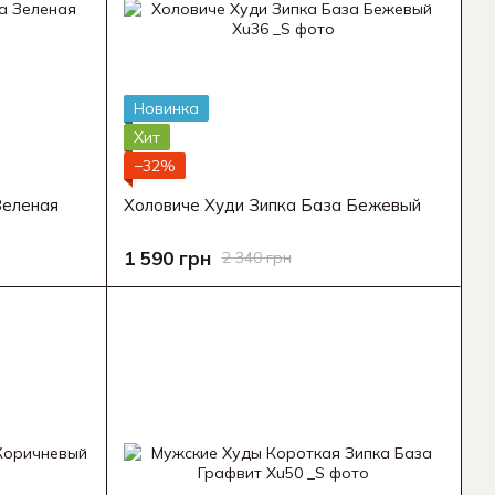
Новинка
Хит
−32%
Зеленая
Холовиче Худи Зипка База Бежевый
1 590 грн
2 340 грн