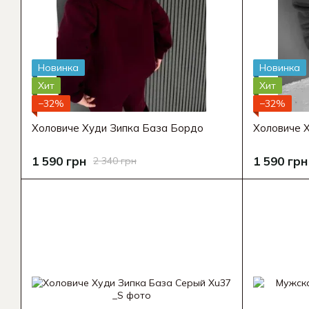
Новинка
Новинка
Хит
Хит
−32%
−32%
Холовиче Худи Зипка База Бордо
Холовиче 
1 590 грн
1 590 грн
2 340 грн