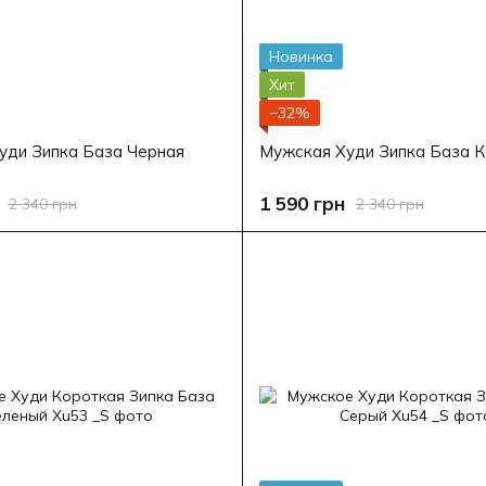
Новинка
Хит
−32%
уди Зипка База Черная
Мужская Худи Зипка База 
1 590 грн
2 340 грн
2 340 грн