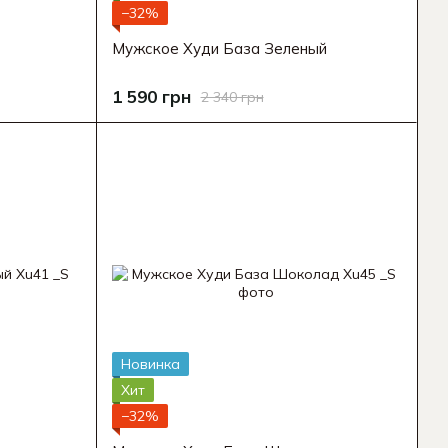
−32%
Мужское Худи База Зеленый
1 590 грн
2 340 грн
Новинка
Хит
−32%