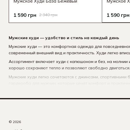
Мужское Худи База Бежевый
Мужское Х
1 590 грн
1 590 грн
2 340 грн
Мужские худи — удобство и стиль на каждый день
Мужские худи — это комфортная одежда для повседневного
современный внешний вид и практичность. Худи легко вписы
Ассортимент включает худи с капюшоном и без, на молнии и
хорошо сохраняют тепло и позволяют свободно двигаться
Мужские худи легко сочетаются с джинсами, спортивными 
гардероба для мужчин, которые ценят комфорт и практичн
© 2026