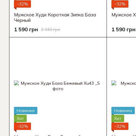
−32%
−32%
Мужское Худи Короткая Зипка База
Мужское Х
Черный
1 590 грн
1 590 грн
2 340 грн
Новинка
Новинка
Хит
Хит
−32%
−32%