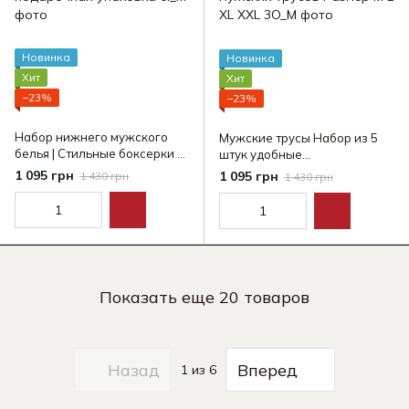
Новинка
Новинка
Хит
Хит
−23%
−23%
Набор нижнего мужского
Мужские трусы Набор из 5
белья | Стильные боксерки 5
штук удобные
шт. + подарочная упаковка
хлопчатобумажные набор
1 095 грн
1 095 грн
1 430 грн
1 430 грн
мужских трусов Размер M L
XL XXL
Показать еще 20 товаров
Назад
Вперед
1
из 6