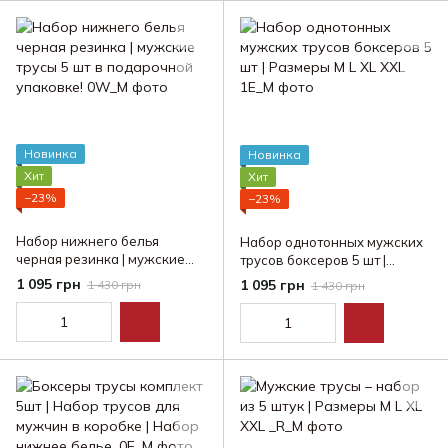
Новинка
Новинка
Хит
Хит
−23%
−23%
Набор нижнего белья
Набор однотонных мужских
черная резинка | мужские
трусов боксеров 5 шт |
трусы 5 шт в подарочной
Размеры M L XL XXL
1 095 грн
1 095 грн
1 430 грн
1 430 грн
упаковке!