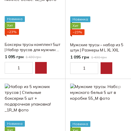
Новинка
Новинка
Хит
Хит
−23%
−23%
Боксеры трусы комплект 5шт
Мужские трусы – набор из 5
| Набор трусов для мужчин в
штук | Размеры M L XL XXL
коробке | Набор нижнее
1 095 грн
1 095 грн
1 430 грн
1 430 грн
белье.
Новинка
Новинка
Хит
Хит