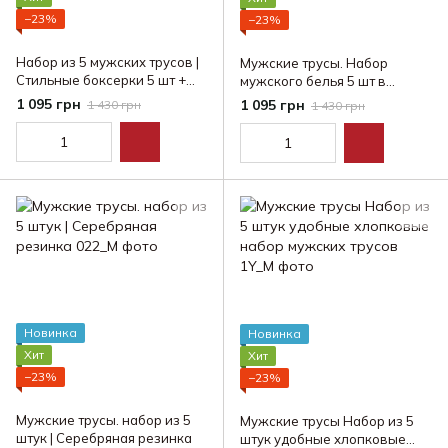
−23%
−23%
Набор из 5 мужских трусов |
Мужские трусы. Набор
Стильные боксерки 5 шт +
мужского белья 5 шт в
подарочная упаковка!
коробке
1 095 грн
1 095 грн
1 430 грн
1 430 грн
Новинка
Новинка
Хит
Хит
−23%
−23%
Мужские трусы. набор из 5
Мужские трусы Набор из 5
штук | Серебряная резинка
штук удобные хлопковые