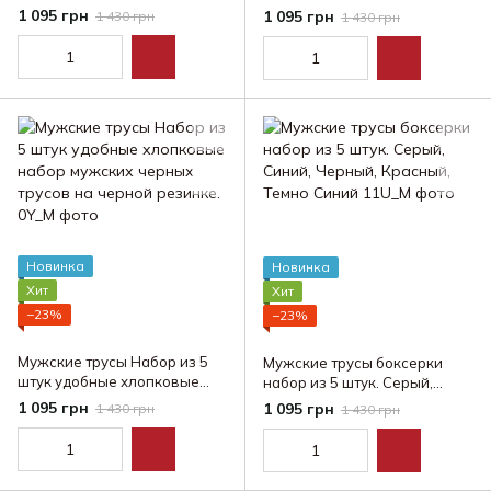
набор мужских трусов
1 095 грн
1 095 грн
1 430 грн
1 430 грн
Новинка
Новинка
Хит
Хит
−23%
−23%
Мужские трусы Набор из 5
Мужские трусы боксерки
штук удобные хлопковые
набор из 5 штук. Серый,
набор мужских черных
Синий, Черный, Красный,
1 095 грн
1 095 грн
1 430 грн
1 430 грн
трусов на черной резинке.
Темно Синий