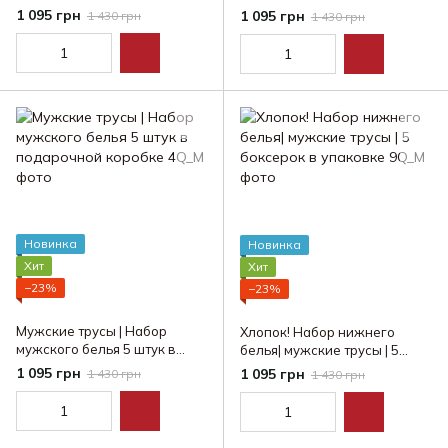
подарочная упаковка!
1 095 грн
1 095 грн
1 430 грн
1 430 грн
Новинка
Новинка
Хит
Хит
−23%
−23%
Мужские трусы | Набор
Хлопок! Набор нижнего
мужского белья 5 штук в
белья| мужские трусы | 5
подарочной коробке
боксерок в упаковке
1 095 грн
1 095 грн
1 430 грн
1 430 грн