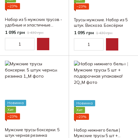
−23%
−23%
Набор из 5 мужских трусов -
Трусы мужские. Набор из 5
удобные и эластичные
штук. Вискоза. Боксёрки
хлопчатобумажные трусы.
1 095 грн
1 095 грн
1 430 грн
1 430 грн
Новинка
Новинка
Хит
Хит
−23%
−23%
Мужские трусы боксерки. 5
Набор нижнего белья |
штук черная резинка
Мужские трусы 5 шт +