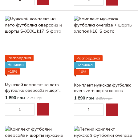
Распродажа
Распродажа
Новинка
Новинка
−16%
−16%
Мужской комплект на лето
Комплект мужская футболка
футболка оверсайз и шорты
oversize + шорты хлопок
S–XXXL
1 890 грн
1 890 грн
2 250 грн
2 250 грн