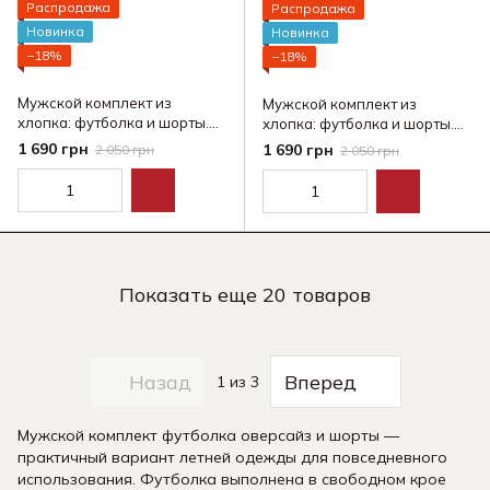
Распродажа
Распродажа
Новинка
Новинка
−18%
−18%
Мужской комплект из
Мужской комплект из
хлопка: футболка и шорты.
хлопка: футболка и шорты.
Размеры S–XXXL
Размеры S–XXXL
1 690 грн
1 690 грн
2 050 грн
2 050 грн
Показать еще 20 товаров
Назад
Вперед
1
из 3
Мужской комплект футболка оверсайз и шорты —
практичный вариант летней одежды для повседневного
использования. Футболка выполнена в свободном крое