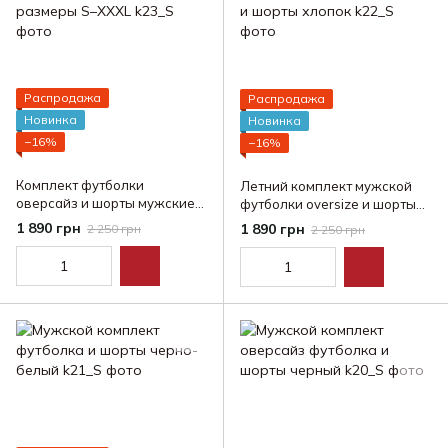
Распродажа
Распродажа
Новинка
Новинка
−16%
−16%
Комплект футболки
Летний комплект мужской
оверсайз и шорты мужские
футболки oversize и шорты
размеры S–XXXL
хлопок
1 890 грн
1 890 грн
2 250 грн
2 250 грн