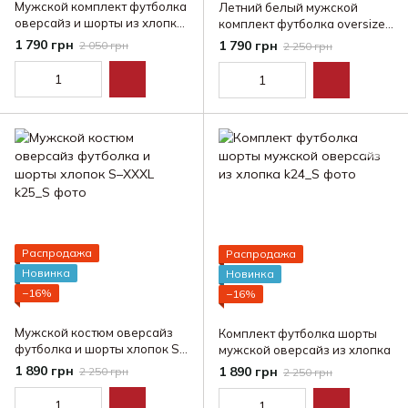
Мужской комплект футболка
Летний белый мужской
оверсайз и шорты из хлопка
комплект футболка oversize
S–XXXL
и шорты хлопок
1 790 грн
1 790 грн
2 050 грн
2 250 грн
Распродажа
Распродажа
Новинка
Новинка
−16%
−16%
Мужской костюм оверсайз
Комплект футболка шорты
футболка и шорты хлопок S–
мужской оверсайз из хлопка
XXXL
1 890 грн
1 890 грн
2 250 грн
2 250 грн