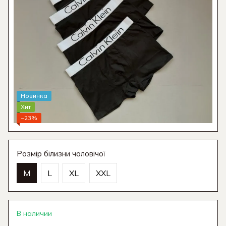
Новинка
Хит
−23%
Розмір білизни чоловічої
M
L
XL
XXL
В наличии