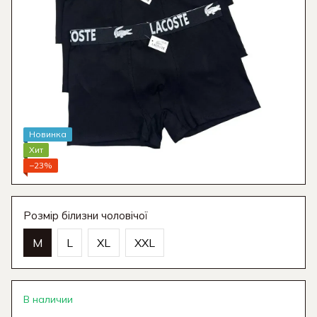
Новинка
Хит
−23%
Розмір білизни чоловічої
M
L
XL
XXL
В наличии