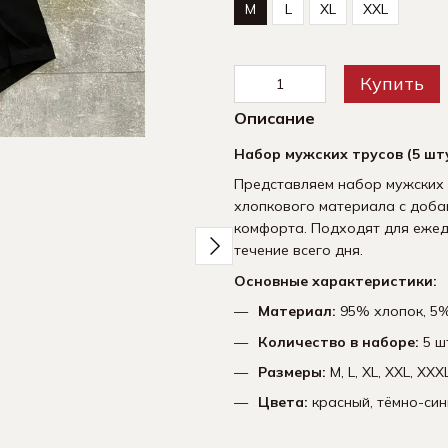
M
L
XL
XXL
Купить
Описание
Вместе дешевле
Набор мужских трусов (5 шт
Представляем набор мужских т
хлопкового материала с доба
комфорта. Подходят для ежед
течение всего дня.
Основные характеристики:
Материал:
95% хлопок, 5%
Мужские трусы Набор из 5
Носки 
штук | Набор мужского
компле
Количество в наборе:
5 ш
нижнего белья -
590 грн
(хлопчатобумажные)
Размеры:
M, L, XL, XXL, XXX
1 095 грн
Цвета:
красный, тёмно-сини
1 530 грн
1 680 грн