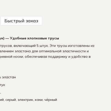
Быстрый заказ
ук) — Удобные хлопковые трусы
русов, включающий 5 штук. Эти трусы изготовлены из
влением эластана для оптимальной эластичности и
невной носки, обеспечивая поддержку и удобство в
 эластан
Мужские Белые-
кт 9 пар
тук
L
й, серый, электрик, хаки, чёрный
Купить