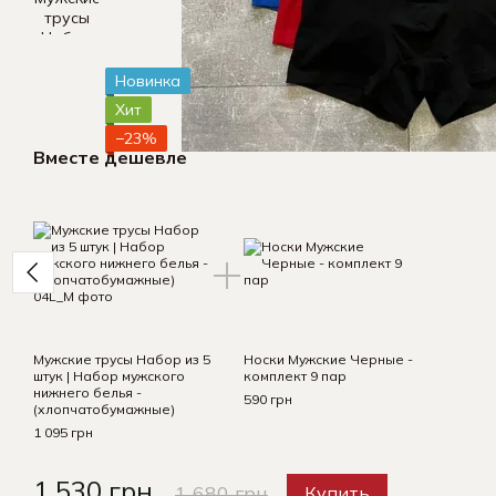
Новинка
Хит
−23%
Вместе дешевле
Мужские трусы Набор из 5
Носки Мужские Черные -
штук | Набор мужского
комплект 9 пар
нижнего белья -
590 грн
(хлопчатобумажные)
1 095 грн
1 530 грн
1 680 грн
Купить