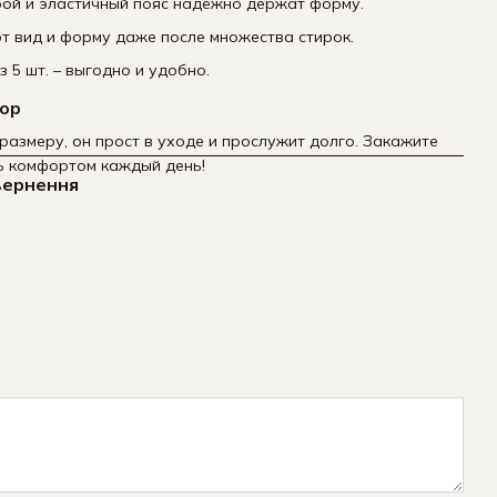
рой и эластичный пояс надёжно держат форму.
 вид и форму даже после множества стирок.
з 5 шт. – выгодно и удобно.
бор
размеру, он прост в уходе и прослужит долго. Закажите
ь комфортом каждый день!
вернення