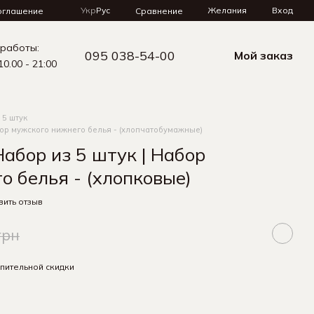
Укр
Рус
Желания
Вход
Сравнение
оглашение
 работы:
095 038-54-00
Мой заказ
10.00 - 21:00
 5 штук
бор мужского нижнего белья - (хлопчатобумажные)
абор из 5 штук | Набор
о белья - (хлопковые)
вить отзыв
грн
пительной скидки