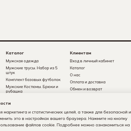
Каталог
Клиентам
Мужская одежда
Вход в личный кабинет
Мужские трусы. Набор из 5
Каталог
штук
О нас
Комплект базовых футболок
Оплата и доставка
Мужские Костюмы. Брюки и
Обмен и возврат
рубашка
Контактная информация
Мужские носки
ности
Политика
Мужские флисовые
конфиденциальности
спортивные костюмы
я маркетинга и статистических целей, а также для безопасной и
Пользовательское
менить это в настройках вашего браузера. Нажмите на кнопку
соглашение
спользование файлов cookie. Подробнее можно ознакомиться на