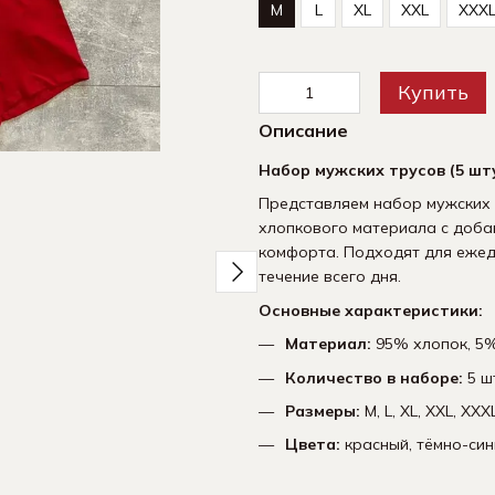
M
L
XL
XXL
XXX
Купить
Описание
Вместе дешевле
Набор мужских трусов (5 шт
Представляем набор мужских т
хлопкового материала с доба
комфорта. Подходят для ежед
течение всего дня.
Основные характеристики:
Материал:
95% хлопок, 5%
Мужские трусы Набор из 5
Носки 
штук | Набор мужского
компле
Количество в наборе:
5 ш
нижнего белья -
590 грн
(хлопчатобумажные)
Размеры:
M, L, XL, XXL, XXX
1 095 грн
Цвета:
красный, тёмно-сини
1 530 грн
1 680 грн