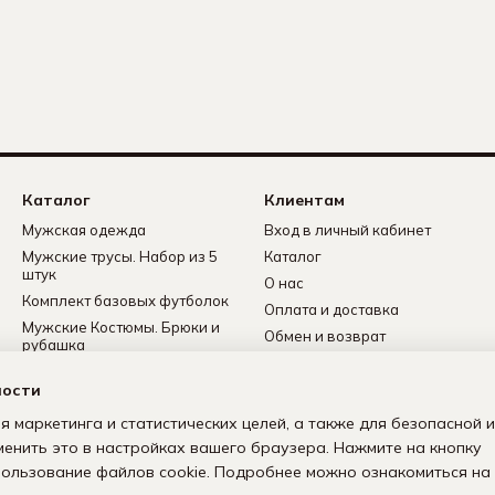
Каталог
Клиентам
Мужская одежда
Вход в личный кабинет
Мужские трусы. Набор из 5
Каталог
штук
О нас
Комплект базовых футболок
Оплата и доставка
Мужские Костюмы. Брюки и
Обмен и возврат
рубашка
Контактная информация
Мужские носки
ности
Политика
Мужские флисовые
конфиденциальности
спортивные костюмы
я маркетинга и статистических целей, а также для безопасной и
Пользовательское
менить это в настройках вашего браузера. Нажмите на кнопку
соглашение
спользование файлов cookie. Подробнее можно ознакомиться на