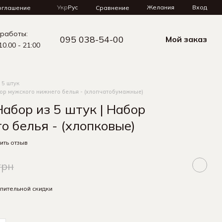
Укр
Рус
Желания
Вход
Сравнение
оглашение
 работы:
095 038-54-00
Мой заказ
10.00 - 21:00
 5 штук
бор мужского нижнего белья - (хлопчатобумажные)
абор из 5 штук | Набор
о белья - (хлопковые)
ить отзыв
грн
пительной скидки