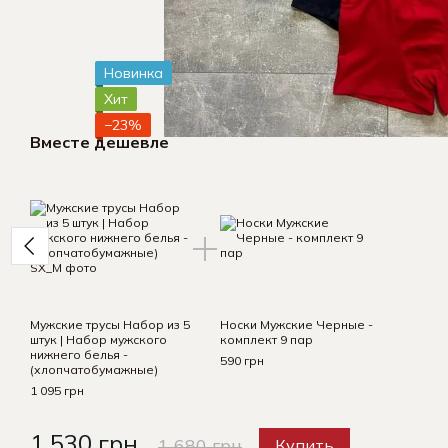
Новинка
Хит
−23%
Вместе дешевле
Мужские трусы Набор из 5
Носки Мужские Черные -
штук | Набор мужского
комплект 9 пар
нижнего белья -
590 грн
(хлопчатобумажные)
1 095 грн
1 530 грн
1 680 грн
Купить