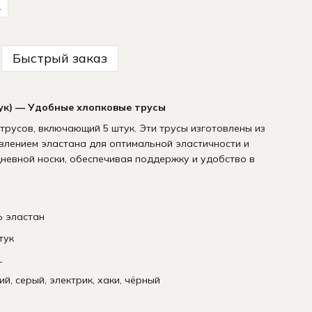
L
Быстрый заказ
ук) — Удобные хлопковые трусы
русов, включающий 5 штук. Эти трусы изготовлены из
влением эластана для оптимальной эластичности и
невной носки, обеспечивая поддержку и удобство в
 эластан
Мужские Белые-
кт 9 пар
тук
L
й, серый, электрик, хаки, чёрный
Купить