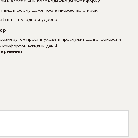
рой и эластичный пояс надёжно держат форму.
 вид и форму даже после множества стирок.
з 5 шт. – выгодно и удобно.
бор
размеру, он прост в уходе и прослужит долго. Закажите
ь комфортом каждый день!
вернення