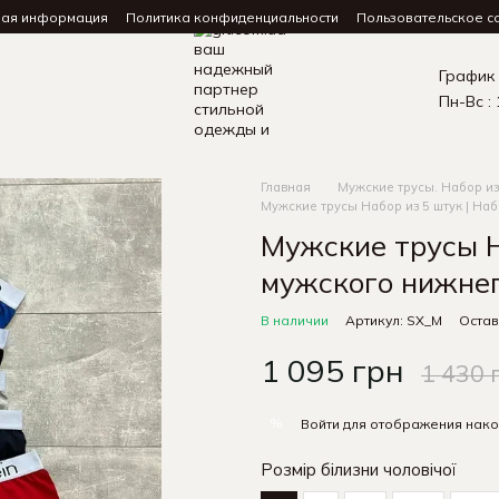
ная информация
Политика конфиденциальности
Пользовательское с
График
Пн-Вс : 
Главная
Мужские трусы. Набор из
Мужские трусы Набор из 5 штук | На
Мужские трусы Н
мужского нижнег
В наличии
Артикул: SX_M
Остав
1 095 грн
1 430 
%
Войти
для отображения нако
Розмір білизни чоловічої