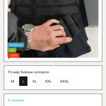
Новинка
Хит
−23%
Розмір білизни чоловічої
M
L
XL
XXL
XXXL
В наличии