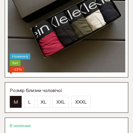
Новинка
Хит
−23%
Розмір білизни чоловічої
M
L
XL
XXL
XXXL
В наличии