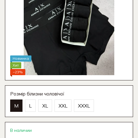
Новинка
Хит
−23%
Розмір білизни чоловічої
M
L
XL
XXL
XXXL
В наличии