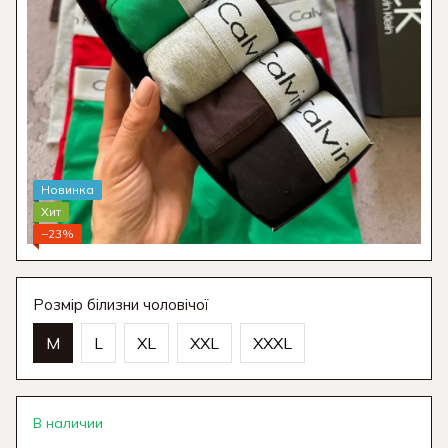
Новинка
Хит
−23%
Розмір білизни чоловічої
M
L
XL
XXL
XXXL
В наличии