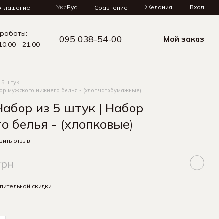
Укр
Рус
Желания
Вход
Сравнение
оглашение
 работы:
095 038-54-00
Мой заказ
10.00 - 21:00
 5 штук
бор мужского нижнего белья - (хлопчатобумажные)
абор из 5 штук | Набор
о белья - (хлопковые)
вить отзыв
грн
пительной скидки